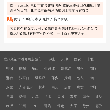
提示：本网站电话可直接查询/预约笔记本维修网点和地址感
谢您的提问。此问题可能与您的笔记本亮度设置有关...
联想L450笔记本 外壳摔了 换个价钱
其实这个建议凑合用，如果想弄美观只能换壳，C壳肯定要
换D壳如果没有严重可以不换，一般百元左右壳子...
联想笔记本维修网点城市：
佛山
天津
西安
十堰
聊城
德阳
乐山
牡丹江
景德镇
滁州
南阳
邢台
张家口
驻马店
萍乡
抚顺
包头
海口
东营
齐齐哈尔
株洲
南充
焦作
廊坊
邯郸
阜阳
扬州
九江
洛阳
日照
泰安
绍兴
潍坊
临沂
兰州
中山
珠海
保定
太原
徐州
嘉兴