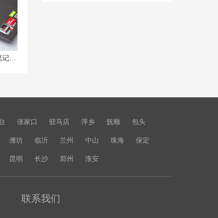
拯救发热问题！联想拯救者R7000P笔记本散热技巧大公开！
台
张家口
驻马店
萍乡
抚顺
包头
潍坊
临沂
兰州
中山
珠海
保定
昆明
长沙
郑州
淮安
联系我们