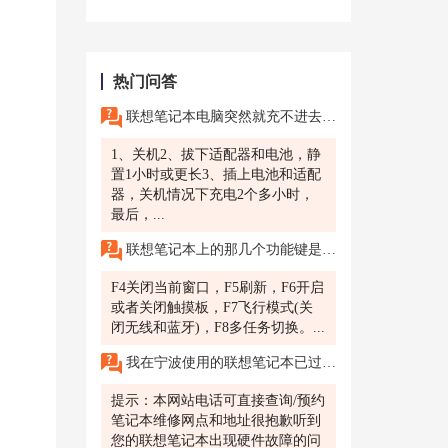
热门问答
联想笔记本电脑突然就充不进去电了是为什么,求高人解答!
1、关机2、拔下适配器和电池，静
置1小时或更长3、插上电池和适配
器，关机情况下充电2个多小时，
最后，...
联想笔记本上的那几个功能键是什么意思?
F4关闭当前窗口，F5刷新，F6开启
或者关闭触摸板，F7飞行模式(关
闭无线和蓝牙)，F8多任务切换。...
我在宁波使用的联想笔记本已过保，但出现了硬件故障，如何进行维修?
提示：本网站电话可直接查询/预约
笔记本维修网点和地址很抱歉听到
您的联想笔记本出现硬件故障的问