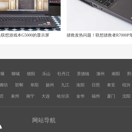
联想游戏本G5000的显示屏
十堰
聊城
德阳
乐山
牡丹江
景德镇
滁州
南阳
邢
廊坊
邯郸
阜阳
扬州
九江
洛阳
日照
泰安
绍兴
庄
泉州
南宁
大连
哈尔滨
金华
福州
厦门
沈阳
网站导航