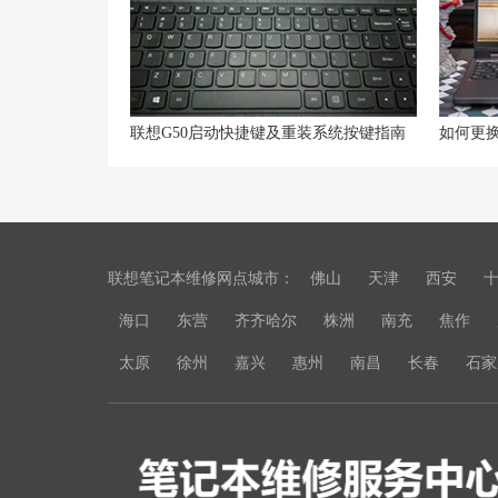
联想G50启动快捷键及重装系统按键指南
如何更换
联想笔记本维修网点城市：
佛山
天津
西安
海口
东营
齐齐哈尔
株洲
南充
焦作
太原
徐州
嘉兴
惠州
南昌
长春
石家