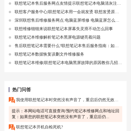
联想笔记本售后服务网点友情提示联想笔记本电脑清灰注意事项
联想客户服务中心|联想笔记本用一会就发烫 联想发烫原因分析
深圳联想售后维修服务网点:电脑蓝屏维修 电脑蓝屏怎么处理联想
联想维修细细来说联想笔记本屏幕失灵滑不动怎么回事
联想笔记本维修解析笔记本黑屏电源键亮着问题
售后联想笔记本需要什么?联想笔记本售后服务指南：如何保障你的权益
联想笔记本数据恢复误删文件维修服务
联想笔记本维修|联想笔记本电脑黑屏故障的原因教你几招快速解决
热门问答
我使用联想笔记本时突然没有声音了，重启后仍然无效，怎么办?我正在使用联想笔记本观看视频或听音乐，突然发现没有声音了，尝试重启后仍然无效，无法听到任何声音，我该如何解决?
提示：本网站电话可直接查询/预约笔记本维修网点和地址回
复：如果您的联想笔记本突然没有声音了，重启后仍...
联想笔记本开机自检死机?