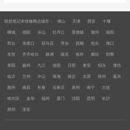
联想笔记本维修网点城市：
佛山
天津
西安
十堰
聊城
德阳
乐山
牡丹江
景德镇
滁州
南阳
邢台
张家口
驻马店
萍乡
抚顺
包头
海口
东营
齐齐哈尔
株洲
南充
焦作
廊坊
邯郸
阜阳
扬州
九江
洛阳
日照
泰安
绍兴
潍坊
临沂
兰州
中山
珠海
保定
太原
徐州
嘉兴
惠州
南昌
长春
石家庄
泉州
南宁
大连
哈尔滨
金华
福州
厦门
沈阳
昆明
长沙
郑州
淮安