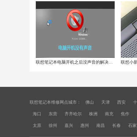
联想笔记本电脑开机之后没声音的解决方法
联想笔记本维修网点城市：
佛山
天津
西安
海口
东营
齐齐哈尔
株洲
南充
焦作
太原
徐州
嘉兴
惠州
南昌
长春
石家