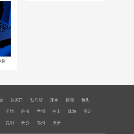
拯救者R9000P电量耗尽无法开机？教你如何处理！
台
张家口
驻马店
萍乡
抚顺
包头
潍坊
临沂
兰州
中山
珠海
保定
昆明
长沙
郑州
淮安