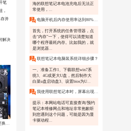
开笔
海的联想笔记本电池充电后无法正
常使用，...
钮，
保存并
电脑开机后内存使用率达到80%……我家电脑4G内存联想Y400windows8系统...
首先，打开系统的任务管理器，点
击“内存”一下，使得可以清楚知道
如何解决
哪个程序最耗内存。比如我的，就
是浏览器...
联想笔记本电脑装系统详细步骤？
一、准备工作1、下载联想win7系
统3、4G或更大U盘，然后制作大
白菜u盘启动盘3、设置bios为U...
我使用联想笔记本时，屏幕出现了很多条纹，看不清楚，是什么原因？
提示：本网站电话可直接查询/预约
笔记本维修网点和地址非常抱歉听
到您遇到这个问题，可能是因为显
卡驱动程...
联想拯救者R9000P清灰：是否必须更换硅脂？是否免费？