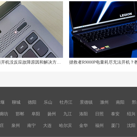
联想小新开机没反应故障原因和解决方法——开机电源指示灯不亮
十堰
聊城
德阳
乐山
牡丹江
景德镇
滁州
南阳
邢
廊坊
邯郸
阜阳
扬州
九江
洛阳
日照
泰安
绍兴
庄
泉州
南宁
大连
哈尔滨
金华
福州
厦门
沈阳