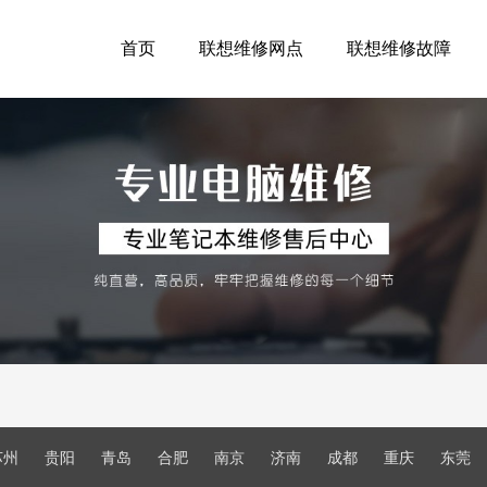
首页
联想维修网点
联想维修故障
苏州
贵阳
青岛
合肥
南京
济南
成都
重庆
东莞