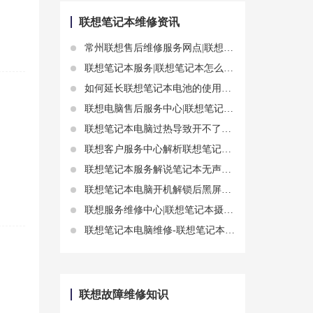
联想笔记本维修资讯
常州联想售后维修服务网点|联想笔记本电脑卡死怎么办？这里有几个解决方案
联想笔记本服务|联想笔记本怎么电池不耐用 有哪些原因
如何延长联想笔记本电池的使用寿命?联想笔记本电池更换攻略
联想电脑售后服务中心|联想笔记本电脑显示不出硬盘怎么办 什么原因导致
联想笔记本电脑过热导致开不了机的原因和解决办法
联想客户服务中心解析联想笔记本电脑c盘怎么清理
联想笔记本服务解说笔记本无声音解决步骤——笔记本无声音怎么回事
联想笔记本电脑开机解锁后黑屏怎么办？教你一招快速恢复
联想服务维修中心|联想笔记本摄像头模组相关知识介绍
联想笔记本电脑维修-联想笔记本电脑开不了机怎么办
联想故障维修知识