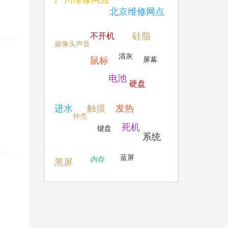
北京维修网点
硅脂
不开机
摄像头
声音
清灰
鼠标
屏幕
电池
硬盘
进水
触摸
发热
外壳
死机
键盘
系统
蓝屏
内存
黑屏