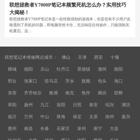
联想拯救者Y7000P笔记本频繁死机怎么办？实用技巧
大揭秘！
联想拯救者Y7000P笔记本是一款性能强劲的游戏本，但是也有不少用户反
映遇到了死机的问题，即电脑突然卡住，无法响应任何操作，只能强制关
机重启。这...
联想笔记本维修网点城市：
佛山
天津
西安
十堰
聊城
德阳
乐山
牡丹江
景德镇
滁州
南阳
邢台
张家口
驻马店
萍乡
抚顺
包头
海口
东营
齐齐哈尔
株洲
南充
焦作
廊坊
邯郸
阜阳
扬州
九江
洛阳
日照
泰安
绍兴
潍坊
临沂
兰州
中山
珠海
保定
太原
徐州
嘉兴
惠州
南昌
长春
石家庄
泉州
南宁
大连