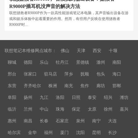
R9000P插耳机没声音的解决方法
联想拯救者R9000P作为一款高性能游戏笔记本电脑，其声音输出设备在游
戏和娱乐体验中起着重要的作用。然而，有些用户反映在使用拯救者
R9000P时...
联想笔记本维修网点城市：
佛山
天津
西安
十堰
聊城
德阳
乐山
牡丹江
景德镇
滁州
南阳
邢台
张家口
驻马店
萍乡
抚顺
包头
海口
东营
齐齐哈尔
株洲
南充
焦作
廊坊
邯郸
阜阳
扬州
九江
洛阳
日照
泰安
绍兴
潍坊
临沂
兰州
中山
珠海
保定
太原
徐州
嘉兴
惠州
南昌
长春
石家庄
泉州
南宁
大连
哈尔滨
金华
福州
厦门
沈阳
昆明
长沙