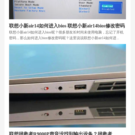
联想小新air14如何进入bios 联想小新air14bios修改密码
联想小新air14如何进入bios呢？很多朋友长时间未使用电脑，忘记了开机
密码，那么如何进入bios修改密码呢？这里说说联想小新air14如何进...
联想拯救者R9000P声音没找到输出设备？拯救者