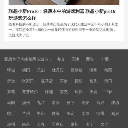
联想小新Pro16：轻薄本中的游戏利器 联想小新pro16
玩游戏怎么样
随着科技的不断进步，轻薄本已经成为了现代人生活中必不可少的工具之
一。而联想小新Pro16作为一款集轻薄与游戏性能于一身的笔记本电脑，
无疑成为了众...
联想笔记本维修网点城市：
佛山
天津
西安
十堰
聊城
德阳
乐山
牡丹江
景德镇
滁州
南阳
邢台
张家口
驻马店
萍乡
抚顺
包头
海口
东营
齐齐哈尔
株洲
南充
焦作
廊坊
邯郸
阜阳
扬州
九江
洛阳
日照
泰安
绍兴
潍坊
临沂
兰州
中山
珠海
保定
太原
徐州
嘉兴
惠州
南昌
长春
石家庄
泉州
南宁
大连