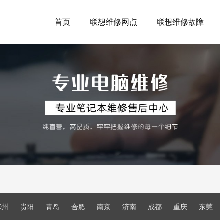
首页
联想维修网点
联想维修故障
苏州
贵阳
青岛
合肥
南京
济南
成都
重庆
东莞