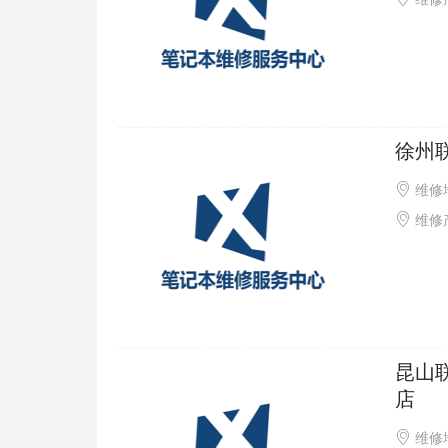
徐州
维修
维修产
昆山
店
维修