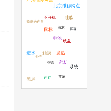
北京维修网点
硅脂
不开机
摄像头
声音
清灰
鼠标
屏幕
电池
硬盘
进水
触摸
发热
外壳
死机
键盘
系统
蓝屏
内存
黑屏