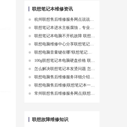
联想笔记本维修资讯
杭州联想售后维修服务网点说说13.3寸联想笔记本电脑屏知识
联想笔记本进水主板腐蚀，专业清洗维修
联想笔记本电脑不开机故障 联想电脑维修点查询联想笔记本电脑打不开黑屏方法
联想电脑维修中心分享联想笔记本电脑按键没反应知识
联想电脑音量键在哪?联想笔记本音量调节的方法和技巧
100g联想笔记本电脑硬盘价格 联想硬盘价格影响因素
怎么解决联想笔记本发烫问题 怎么解决联想笔记本发烫现象
联想电脑售后维修服务详细介绍联想笔记本硬盘坏了怎么修复
联想电脑售后维修|联想笔记本一用就发烫 联想发烫故障方案
常州联想售后维修服务网点|联想笔记本电脑主板损坏了怎么办？联想笔记本电脑主板的保修政策和维修流程
联想故障维修知识