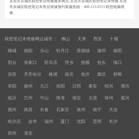
东莞市东城区联想售后维修服务网点-东莞市东城区联想笔记本维修 东莞
市东城区联想笔记本售后维修预约客服热线：400-113-0515 联想电脑维
修...
联想笔记本维修网点城市：
佛山
天津
西安
十堰
聊城
德阳
乐山
牡丹江
景德镇
滁州
南阳
邢台
张家口
驻马店
萍乡
抚顺
包头
海口
东营
齐齐哈尔
株洲
南充
焦作
廊坊
邯郸
阜阳
扬州
九江
洛阳
日照
泰安
绍兴
潍坊
临沂
兰州
中山
珠海
保定
太原
徐州
嘉兴
惠州
南昌
长春
石家庄
泉州
南宁
大连
哈尔滨
金华
福州
厦门
沈阳
昆明
长沙
郑州
淮安