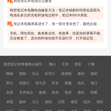
联想笔记本电池怎么修复
联想笔记本电脑电池修复方法：笔记本续航时间变短是因为
电池在多次的充电和放电过程中，笔记本BIOS系统...
笔记本电脑屏幕进水了，有一部分变灰色了，颜色比较暗，怎么办啊？
关机，用吹风吹。换来换去吹。有效果，但是你的屏幕不能
完全恢复了。进水的时候你就不应该打开，打开就定型...
联想笔记本维修网点城市：
佛山
天津
西安
十堰
聊城
德阳
乐山
牡丹江
景德镇
滁州
南阳
邢台
张家口
驻马店
萍乡
抚顺
包头
海口
东营
齐齐哈尔
株洲
南充
焦作
廊坊
邯郸
阜阳
扬州
九江
洛阳
日照
泰安
绍兴
潍坊