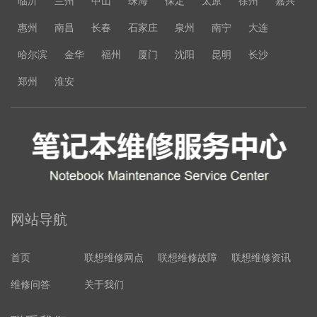
临沂
兰州
中山
珠海
保定
太原
徐州
嘉兴
惠州
南昌
长春
石家庄
泉州
南宁
大连
哈尔滨
金华
福州
厦门
沈阳
昆明
长沙
郑州
淮安
网站导航
首页
联想维修网点
联想维修故障
联想维修资讯
维修问答
关于我们