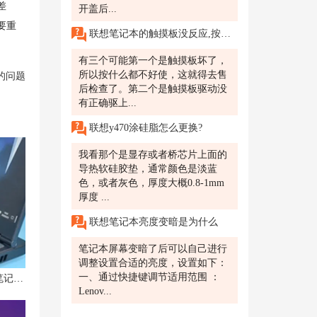
差
开盖后...
要重
联想笔记本的触摸板没反应,按键也没用。鼠标也没用了,怎么处理呢?
有三个可能第一个是触摸板坏了，
所以按什么都不好使，这就得去售
的问题
后检查了。第二个是触摸板驱动没
有正确驱上...
联想y470涂硅脂怎么更换?
我看那个是显存或者桥芯片上面的
导热软硅胶垫，通常颜色是淡蓝
色，或者灰色，厚度大概0.8-1mm
厚度 ...
联想笔记本亮度变暗是为什么
笔记本屏幕变暗了后可以自己进行
调整设置合适的亮度，设置如下：
一、通过快捷键调节适用范围 ：
解锁音效之王！联想拯救者R7000P笔记本声音优化技巧大公开！
Lenov...