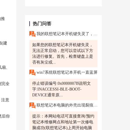
的推
热门问答
我的联想笔记本开机键失灵了，无法正常启动，有没有简单的修复方法？南通有联想售后维修服务网点吗？
(建
如果您的联想笔记本开机键失灵，
无法正常启动，您可以尝试以下方
法进行修复。首先，检查键盘上是
否有灰尘或...
风扇、
win7系统联想笔记本开机一直蓝屏
停止错误编号:0x0000007B说明文
到完全
字:INACCESSI-BLE-BOOT-
DEVICE通常原...
。注意
联想笔记本电脑的外壳出现裂痕，联系了上海联想的售后维修点，体验感非常棒，很快帮我解决了。
然后你
提示：本网站电话可直接查询/预约
笔记本维修网点和地址第一次修电
脑成功(联想笔记本)上周开始电脑