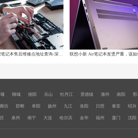
深圳联想笔记本售后维修点地址查询-深圳联想Lenovo售后网点
十堰
聊城
德阳
乐山
牡丹江
景德镇
滁州
南阳
邢
廊坊
邯郸
阜阳
扬州
九江
洛阳
日照
泰安
绍兴
庄
泉州
南宁
大连
哈尔滨
金华
福州
厦门
沈阳