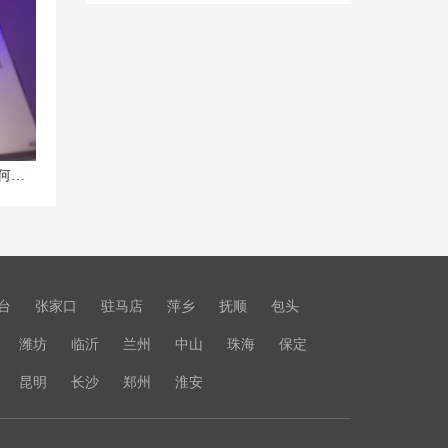
联想小新 Air笔记本发烫严重，该如何应对？
台
张家口
驻马店
萍乡
抚顺
包头
潍坊
临沂
兰州
中山
珠海
保定
昆明
长沙
郑州
淮安