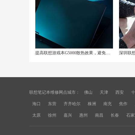
提高联想游戏本G5000散热效果，避免过热问题
联想笔记本维修网点城市：
佛山
天津
西安
海口
东营
齐齐哈尔
株洲
南充
焦作
太原
徐州
嘉兴
惠州
南昌
长春
石家