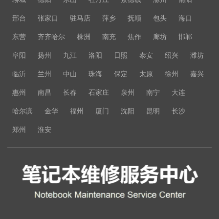
邢台
张家口
驻马店
萍乡
抚顺
包头
海口
东营
齐齐哈尔
株洲
南充
焦作
廊坊
邯郸
阜阳
扬州
九江
洛阳
日照
泰安
绍兴
潍坊
临沂
兰州
中山
珠海
保定
太原
徐州
嘉兴
惠州
南昌
长春
石家庄
泉州
南宁
大连
哈尔滨
金华
福州
厦门
沈阳
昆明
长沙
郑州
淮安