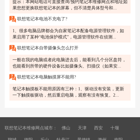
提示：本网站电话可直接查询/预约笔记本维修网点和地址如
果您想更换联想笔记本的屏幕，但不清楚具体型号和...
联想笔记本电池不充电了?
1、很多电脑品牌都会为自家笔记本配备电源管理软件，如
果启用了某种“电池保护模式”，电源管理软件在侦测...
联想笔记本自带摄像头怎么打开
一般在我的电脑或者此电脑进去后，能看到几个分区盘符，
也能看到所带的硬件设备比如摄像头、扫描仪（如果安...
联想笔记本电脑触摸屏不能用?
笔记本触摸板不能用原因有三种：1、驱动没有安装，更新
一下触摸板驱动，然后重启电脑，观察有没有恢复。2...
联想笔记本维修网点城市：
佛山
天津
西安
十堰
聊城
德阳
乐山
牡丹江
景德镇
滁州
南阳