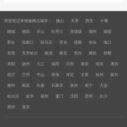
联想笔记本维修网点城市：
佛山
天津
西安
十堰
聊城
德阳
乐山
牡丹江
景德镇
滁州
南阳
邢台
张家口
驻马店
萍乡
抚顺
包头
海口
东营
齐齐哈尔
株洲
南充
焦作
廊坊
邯郸
阜阳
扬州
九江
洛阳
日照
泰安
绍兴
潍坊
临沂
兰州
中山
珠海
保定
太原
徐州
嘉兴
惠州
南昌
长春
石家庄
泉州
南宁
大连
哈尔滨
金华
福州
厦门
沈阳
昆明
长沙
郑州
淮安