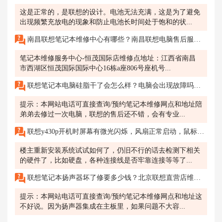
这是正常的，是联想的设计。电池无法充满，这是为了避免
出现频繁充放电的现象和防止电池长时间处于饱和的状...
南昌联想笔记本维修中心有哪些？南昌联想电脑售后服务网点地址查询
笔记本维修服务中心-恒茂国际店维修点地址：江西省南昌
市西湖区恒茂国际国际中心16栋a座806号座机号...
联想笔记本电脑硅脂干了会怎么样？电脑会出现故障吗，需要找专业的维修吗，东莞联想的售后怎么样？
提示：本网站电话可直接查询/预约笔记本维修网点和地址陪
弟弟去修过一次电脑，联想的售后还不错，会有专业...
联想y430p开机时屏幕有微光闪烁，风扇正常启动，鼠标是亮的，无法进入任何界面，过很久才能进入启动界面，刚开始是十分钟就能进入了，后来拆机清灰，变成一两个小时了
楼主重新安装系统试试如何了，仍旧不行的话去检测下相关
的硬件了，比如硬盘，各种连接线是否牢靠连接等等了...
联想笔记本扬声器坏了修要多少钱？北京联想直营店维修在哪里？可以打什么电话？
提示：本网站电话可直接查询/预约笔记本维修网点和地址这
不好说。因为扬声器集成在主板里，如果问题不大容...