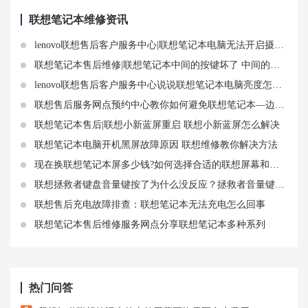
联想笔记本维修资讯
lenovo联想售后客户服务中心|联想笔记本电脑无法开启摄像头怎么解决
联想笔记本售后维修|联想笔记本中间的按键坏了 中间的红色按钮维修介绍
lenovo联想售后客户服务中心说说联想笔记本电脑亮度怎么调节亮度
联想售后服务网点预约中心教你如何避免联想笔记本—边烫—边不烫
联想笔记本售后|联想小新蓝屏重启 联想小新蓝屏怎么解决
联想笔记本电脑开机黑屏故障原因 联想维修教你解决方法
现在换联想笔记本屏多少钱?如何选择合适的联想屏幕和维修方式
联想拯救者键盘音量键按了为什么没反应？拯救者音量键失效解决方法
联想售后充电故障排查：联想笔记本无法充电怎么回事
联想笔记本售后维修服务网点分享联想笔记本多种系列
热门问答