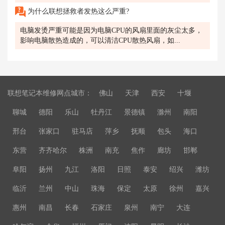
为什么联想拯救者发热这么严重?
电脑发烫严重可能是因为电脑CPU的风扇里面的灰尘太多，
影响电脑散热造成的，可以清洁CPU散热风扇，如...
联想笔记本维修网点城市：
佛山
天津
西安
十堰
聊城
德阳
乐山
牡丹江
景德镇
滁州
南阳
邢台
张家口
驻马店
萍乡
抚顺
包头
海口
东营
齐齐哈尔
株洲
南充
焦作
廊坊
邯郸
阜阳
扬州
九江
洛阳
日照
泰安
绍兴
潍坊
临沂
兰州
中山
珠海
保定
太原
徐州
嘉兴
惠州
南昌
长春
石家庄
泉州
南宁
大连