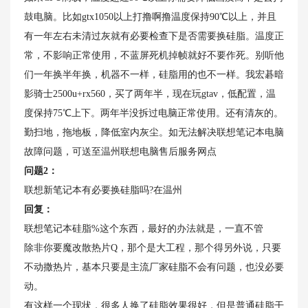
鼓电脑。比如gtx1050以上打撸啊撸温度保持90℃以上，并且
有一年左右未清过灰就有必要检查下是否需要换硅脂。温度正
常，不影响正常使用，不蓝屏死机掉帧就好不要作死。别听他
们一年换半年换，机器不一样，硅脂用的也不一样。我宏碁暗
影骑士2500u+rx560，买了两年半，现在玩gtav，低配置，温
度保持75℃上下。两年半没拆过电脑正常使用。还有清灰的。
勤扫地，拖地板，降低室内灰尘。如无法解决联想笔记本电脑
故障问题，可送至温州联想电脑售后服务网点
问题2：
联想新笔记本有必要换硅脂吗?在温州
回复：
联想笔记本硅脂%这个东西，最好的办法就是，一直不管
除非你要魔改散热片Q，那个是大工程，那个得另外说，只要
不动撒热片，基本只要是主流厂家硅脂不会有问题，也没必要
动。
有这样一个现状，很多人换了硅脂效果很好，但是普通硅脂干