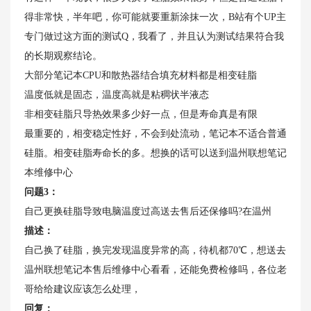
得非常快，半年吧，你可能就要重新涂抹一次，B站有个UP主
专门做过这方面的测试Q，我看了，并且认为测试结果符合我
的长期观察结论。
大部分笔记本CPU和散热器结合填充材料都是相变硅脂
温度低就是固态，温度高就是粘稠状半液态
非相变硅脂只导热效果多少好一点，但是寿命真是有限
最重要的，相变稳定性好，不会到处流动，笔记本不适合普通
硅脂。相变硅脂寿命长的多。想换的话可以送到温州联想笔记
本维修中心
问题3：
自己更换硅脂导致电脑温度过高送去售后还保修吗?在温州
描述：
自己换了硅脂，换完发现温度异常的高，待机都70℃，想送去
温州联想笔记本售后维修中心看看，还能免费检修吗，各位老
哥给给建议应该怎么处理，
回复：