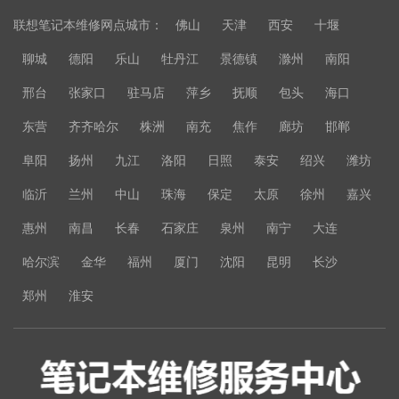
联想笔记本维修网点城市：
佛山
天津
西安
十堰
聊城
德阳
乐山
牡丹江
景德镇
滁州
南阳
邢台
张家口
驻马店
萍乡
抚顺
包头
海口
东营
齐齐哈尔
株洲
南充
焦作
廊坊
邯郸
阜阳
扬州
九江
洛阳
日照
泰安
绍兴
潍坊
临沂
兰州
中山
珠海
保定
太原
徐州
嘉兴
惠州
南昌
长春
石家庄
泉州
南宁
大连
哈尔滨
金华
福州
厦门
沈阳
昆明
长沙
郑州
淮安