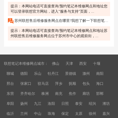
提示：本网站电话可直接查询/预约笔记本维修网点和地址您
可以登录联想官方网站，进入“服务与支持”页面，...
苏州联想售后维修服务网点在哪里?我想了解一下联想笔记本扬声器更换的费用。
提示：本网站电话可直接查询/预约笔记本维修网点和地址苏
州联想售后维修服务网点位于苏州市中心的观前街，...
联想笔记本维修网点城市：
佛山
天津
西安
十堰
聊城
德阳
乐山
牡丹江
景德镇
滁州
南阳
邢台
张家口
驻马店
萍乡
抚顺
包头
海口
东营
齐齐哈尔
株洲
南充
焦作
廊坊
邯郸
阜阳
扬州
九江
洛阳
日照
泰安
绍兴
潍坊
临沂
兰州
中山
珠海
保定
太原
徐州
嘉兴