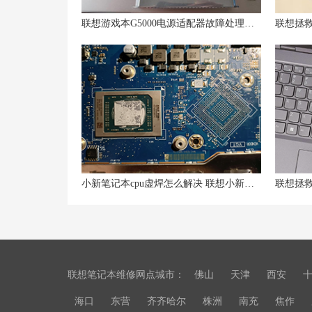
联想游戏本G5000电源适配器故障处理技巧
小新笔记本cpu虚焊怎么解决 联想小新虚焊修复多少钱
联想笔记本维修网点城市：
佛山
天津
西安
海口
东营
齐齐哈尔
株洲
南充
焦作