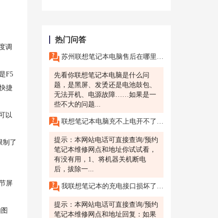
热门问答
度调
苏州联想笔记本电脑售后在哪里?电脑保修期过了坏了，想要找个靠谱的笔记本电脑售后维修点？
是F5
先看你联想笔记本电脑是什么问
题，是黑屏、发烫还是电池鼓包、
快捷
无法开机、电源故障……如果是一
些不大的问题...
可以
联想笔记本电脑充不上电开不了机怎么办？北京的联想售后怎么联系啊？
提示：本网站电话可直接查询/预约
限制了
笔记本维修网点和地址你试试看，
有没有用，1、将机器关机断电
后，拔除一...
节屏
我联想笔记本的充电接口损坏了，无法正常充电，怎么修理?
提示：本网站电话可直接查询/预约
知图
笔记本维修网点和地址回复：如果