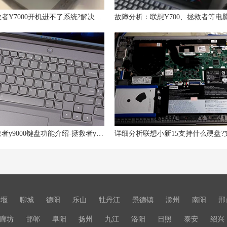
联想拯救者Y7000开机进不了系统?解决拯救者Y7000未能正确启动问题的方法
联想拯救者y9000键盘功能介绍-拯救者y9000k键盘灯怎么关及键盘功能说明
十堰
聊城
德阳
乐山
牡丹江
景德镇
滁州
南阳
邢
廊坊
邯郸
阜阳
扬州
九江
洛阳
日照
泰安
绍兴