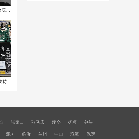
故障分析：联想Y700、拯救者等电脑玩LOL（英雄联盟）等游戏时帧数低
详细分析联想小新15支持什么硬盘?支持硬盘扩展吗?
台
张家口
驻马店
萍乡
抚顺
包头
潍坊
临沂
兰州
中山
珠海
保定