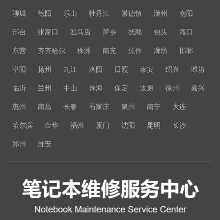
聊城
德阳
乐山
牡丹江
景德镇
滁州
南阳
邢台
张家口
驻马店
萍乡
抚顺
包头
海口
东营
齐齐哈尔
株洲
南充
焦作
廊坊
邯郸
阜阳
扬州
九江
洛阳
日照
泰安
绍兴
潍坊
临沂
兰州
中山
珠海
保定
太原
徐州
嘉兴
惠州
南昌
长春
石家庄
泉州
南宁
大连
哈尔滨
金华
福州
厦门
沈阳
昆明
长沙
郑州
淮安