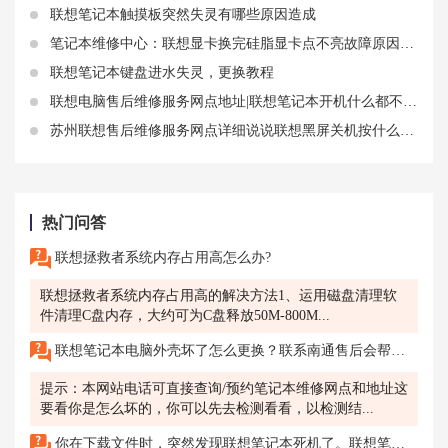
联想笔记本触摸板突然失灵有哪些原因造成
笔记本维修中心：联想显卡换完硅脂显卡点不亮故障原因及如何排查
联想笔记本键盘进水失灵，更换教程
联想电脑售后维修服务网点地址|联想笔记本开机什么都不显示故障解决步骤
苏州联想售后维修服务网点详细说说联想黑屏关机按什么键恢复
热门问答
联想拯救者系统内存占用高怎么办?
联想拯救者系统内存占用高的解决方法1、运用磁盘清理软
件清理C盘内存，大约可为C盘释放50M-800M...
联想笔记本电脑外壳坏了怎么更换？联系南通售后会帮我解决吗？
提示：本网站电话可直接查询/预约笔记本维修网点和地址这
要看你是怎么坏的，你可以先去检测看看，以检测结...
你在下载文件时，突然发现联想笔记本死机了。联想笔记本死机了，无法正常运行。