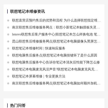
联想笔记本维修资讯
联想直营店预约售后的优势和流程 为什么选择联想指定维修更安全更省心
南京联想售后维修服务网点：联想小新笔记本触摸板失灵怎么办
lenovo联想售后客户服务中心|联想笔记本怎么样换电池 笔记本电池更换步骤分享
昆山联想售后维修服务网点|联想笔记本电脑摄像头黑屏怎么办？教你几招简单有效的解决方法
联想笔记本维修时间 | 快速响应服务
联想电脑售后服务点|联想笔记本电脑按键坏了是什么原因
联想电脑售后服务中心告诉你笔记本清灰后性能下降怎么修
联想笔记本电脑麦克风没声音?联想笔记本电脑麦克风无声的原因和解决方法
联想笔记本屏幕维修 | 专业更换方法
南京联想售后维修服务网点|联想笔记本电脑如何额外加机械硬盘？教你一步步操作
热门问答