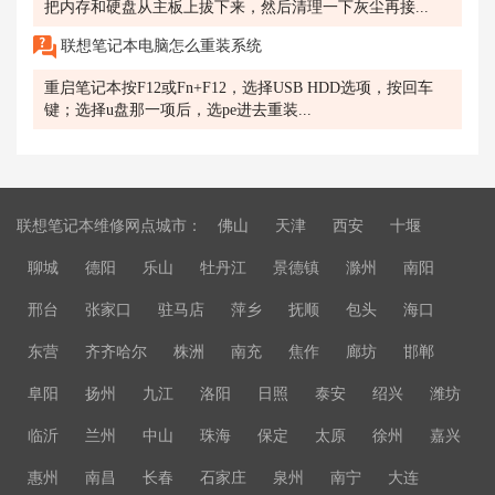
把内存和硬盘从主板上拔下来，然后清理一下灰尘再接...
联想笔记本电脑怎么重装系统
重启笔记本按F12或Fn+F12，选择USB HDD选项，按回车
键；选择u盘那一项后，选pe进去重装...
联想笔记本维修网点城市：
佛山
天津
西安
十堰
聊城
德阳
乐山
牡丹江
景德镇
滁州
南阳
邢台
张家口
驻马店
萍乡
抚顺
包头
海口
东营
齐齐哈尔
株洲
南充
焦作
廊坊
邯郸
阜阳
扬州
九江
洛阳
日照
泰安
绍兴
潍坊
临沂
兰州
中山
珠海
保定
太原
徐州
嘉兴
惠州
南昌
长春
石家庄
泉州
南宁
大连