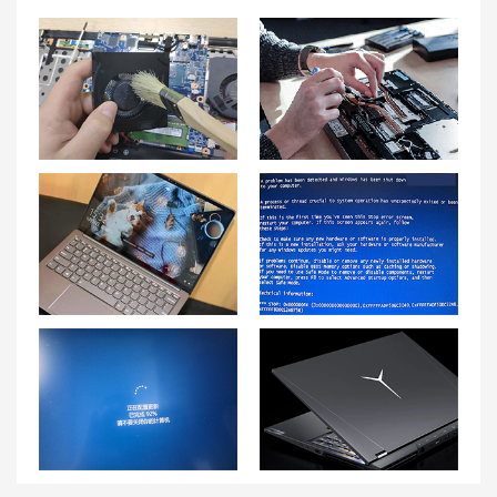
联想游戏本G5000硅脂更换步骤与注意事项
沈阳联想笔记本售后维修点地址查询-沈阳联想Lenovo售后电话
联想小新Pro13性能模式及切换方法详解
蓝屏如何修复？蓝屏代码0x000000f4故障解决办法
联想小新pro14老是蓝屏重启怎么回事？联想小新14pro蓝屏解决方案
联想拯救者Y9000K笔记本开机黑屏如何解决？一招搞定！