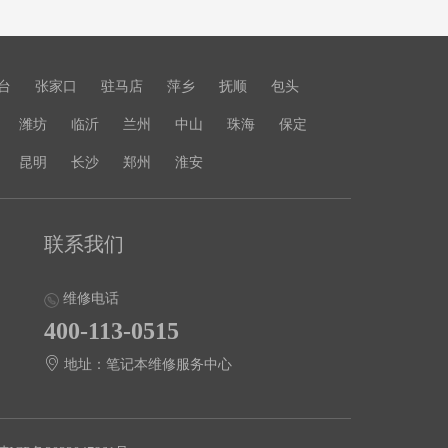
台
张家口
驻马店
萍乡
抚顺
包头
潍坊
临沂
兰州
中山
珠海
保定
昆明
长沙
郑州
淮安
联系我们
维修电话
400-113-0515
地址：笔记本维修服务中心