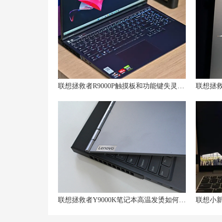
联想拯救者R9000P触摸板和功能键失灵？解决方法一网打尽！
联想拯救者Y9000K笔记本高温发烫如何应对？专家建议揭秘！