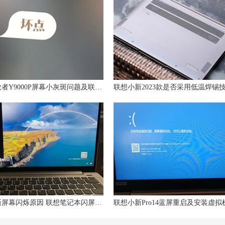
联想拯救者Y9000P屏幕小灰斑问题及联想屏幕坏点保修政策解析
联想小新屏幕闪烁原因 联想笔记本闪屏修复方法