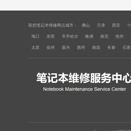
联想笔记本维修网点城市：
佛山
天津
西安
海口
东营
齐齐哈尔
株洲
南充
焦作
太原
徐州
嘉兴
惠州
南昌
长春
石家