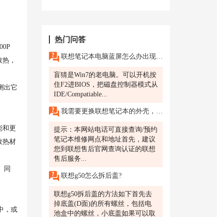
热门问答
0P
联想笔记本电脑蓝屏怎么办出现0x000007b按f8也进入不了高级设置？
散热，
盲猜是Win7的老电脑。可以开机按
住F2进BIOS，把磁盘控制器模式从
测出它
IDE/Compatiable...
我需要更换联想笔记本的外壳，但是我担心更换后外观不美观，质量不稳定，会影响使用体验，请问如何选择靠谱的维修店呢?
能和更
提示：本网站电话可直接查询/预约
笔记本维修网点和地址首先，建议
散热材
您到联想售后官网查询认证的联想
售后服务...
。同
联想g50怎么拆后盖?
联想g50拆后盖的方法如下首先去
掉底盖(D面)的所有螺丝，包括电
中，或
池盒中的螺丝，小底盖如果可以取