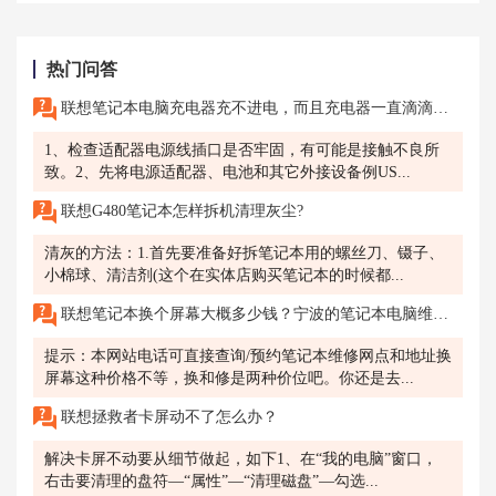
热门问答
联想笔记本电脑充电器充不进电，而且充电器一直滴滴滴的响是怎么回事？
1、检查适配器电源线插口是否牢固，有可能是接触不良所
致。2、先将电源适配器、电池和其它外接设备例US...
联想G480笔记本怎样拆机清理灰尘?
清灰的方法：1.首先要准备好拆笔记本用的螺丝刀、镊子、
小棉球、清洁剂(这个在实体店购买笔记本的时候都...
联想笔记本换个屏幕大概多少钱？宁波的笔记本电脑维修售后服务，打400客服电话吗？
提示：本网站电话可直接查询/预约笔记本维修网点和地址换
屏幕这种价格不等，换和修是两种价位吧。你还是去...
联想拯救者卡屏动不了怎么办？
解决卡屏不动要从细节做起，如下1、在“我的电脑”窗口，
右击要清理的盘符—“属性”—“清理磁盘”—勾选...