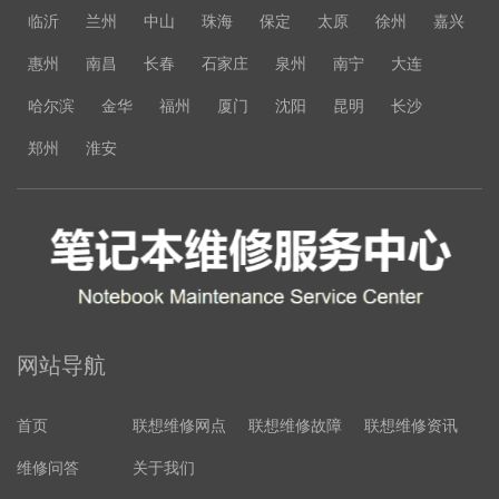
临沂
兰州
中山
珠海
保定
太原
徐州
嘉兴
惠州
南昌
长春
石家庄
泉州
南宁
大连
哈尔滨
金华
福州
厦门
沈阳
昆明
长沙
郑州
淮安
网站导航
首页
联想维修网点
联想维修故障
联想维修资讯
维修问答
关于我们