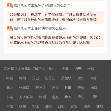
联想笔记本主板坏了?维修该怎么办?
联想笔记本主板坏了，过了保修期，可以去服务站检测维
修，也可以在外面的维修部维修，根据价格和维修质量综...
联想笔记本上面的功能键怎么启用?
可以通过按下Fn键来启用联想笔记本上面的功能键。因为联
想笔记本上面的功能键通常默认为特殊功能，比如调...
联想笔记本维修网点城市：
佛山
天津
西安
十堰
聊城
德阳
乐山
牡丹江
景德镇
滁州
南阳
邢台
张家口
驻马店
萍乡
抚顺
包头
海口
东营
齐齐哈尔
株洲
南充
焦作
廊坊
邯郸
阜阳
扬州
九江
洛阳
日照
泰安
绍兴
潍坊