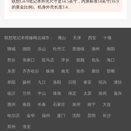
联想G470笔记本外壳尺寸是14.5英寸，内屏标准14英寸(16:9
的黄金比例)。机身外壳长度3.4...
联想笔记本维修网点城市：
佛山
天津
西安
十堰
聊城
德阳
乐山
牡丹江
景德镇
滁州
南阳
邢台
张家口
驻马店
萍乡
抚顺
包头
海口
东营
齐齐哈尔
株洲
南充
焦作
廊坊
邯郸
阜阳
扬州
九江
洛阳
日照
泰安
绍兴
潍坊
临沂
兰州
中山
珠海
保定
太原
徐州
嘉兴
惠州
南昌
长春
石家庄
泉州
南宁
大连
哈尔滨
金华
福州
厦门
沈阳
昆明
长沙
郑州
淮安