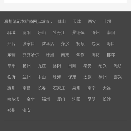
联想笔记本维修网点城市：
佛山
天津
西安
十堰
聊城
德阳
乐山
牡丹江
景德镇
滁州
南阳
邢台
张家口
驻马店
萍乡
抚顺
包头
海口
东营
齐齐哈尔
株洲
南充
焦作
廊坊
邯郸
阜阳
扬州
九江
洛阳
日照
泰安
绍兴
潍坊
临沂
兰州
中山
珠海
保定
太原
徐州
嘉兴
惠州
南昌
长春
石家庄
泉州
南宁
大连
哈尔滨
金华
福州
厦门
沈阳
昆明
长沙
郑州
淮安