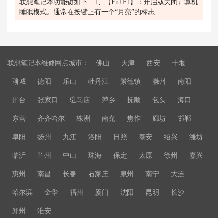
联想笔记本功能键如下：1、【Fn+F1】：开启或关闭计算机
睡眠模式。通常在按键上有一个“月亮”的标志...
联想笔记本维修网点城市：
佛山
天津
西安
十堰
聊城
德阳
乐山
牡丹江
景德镇
滁州
南阳
邢台
张家口
驻马店
萍乡
抚顺
包头
海口
东营
齐齐哈尔
株洲
南充
焦作
廊坊
邯郸
阜阳
扬州
九江
洛阳
日照
泰安
绍兴
潍坊
临沂
兰州
中山
珠海
保定
太原
徐州
嘉兴
惠州
南昌
长春
石家庄
泉州
南宁
大连
哈尔滨
金华
福州
厦门
沈阳
昆明
长沙
郑州
淮安