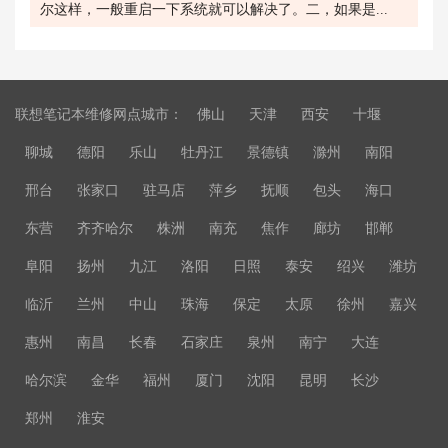
尔这样，一般重启一下系统就可以解决了。二，如果是...
联想笔记本维修网点城市：
佛山
天津
西安
十堰
聊城
德阳
乐山
牡丹江
景德镇
滁州
南阳
邢台
张家口
驻马店
萍乡
抚顺
包头
海口
东营
齐齐哈尔
株洲
南充
焦作
廊坊
邯郸
阜阳
扬州
九江
洛阳
日照
泰安
绍兴
潍坊
临沂
兰州
中山
珠海
保定
太原
徐州
嘉兴
惠州
南昌
长春
石家庄
泉州
南宁
大连
哈尔滨
金华
福州
厦门
沈阳
昆明
长沙
郑州
淮安