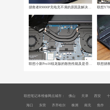
拯救者R9000P充电充不满的原因及解决方案
联想小新Pro16锐龙版的散热性能及是否需要散热器
联想拯救
联想笔记本维修网点城市：
佛山
天津
西安
海口
东营
齐齐哈尔
株洲
南充
焦作