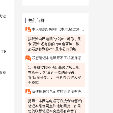
作方法
热门问答
本人联想G460笔记本,电脑过热,想拆机涂抹硅脂,主要涂抹在什么地方
按我涂自己电脑的经验告诉你，显
卡 要涂 还有你的 cpu 也要涂，散
热器接触到你cpu 显卡芯片的地...
到了困
联想笔记本电脑开不了机蓝屏怎么处理
1、开机按F8不动到高级选项出现
在松手，选“最近一次的正确配
联想
置”回车修复。2、开机按F8进入安
全模式...
我使用联想笔记本时突然没有声音了，重启后仍然无效，怎么办?我正在使用联想笔记本观看视频或听音乐，突然发现没有声音了，尝试重启后仍然无效，无法听到任何声音，我该如何解决?
提示：本网站电话可直接查询/预约
笔记本维修网点和地址回复：如果
您的联想笔记本突然没有声音了，