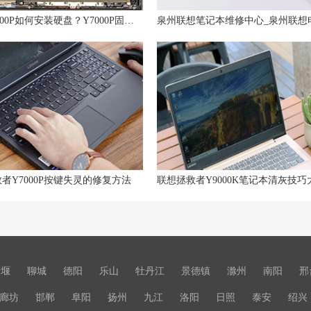
联想Y7000P如何安装硬盘？Y7000P固态硬盘推荐
者Y7000P按键失灵的修复方法
十堰
聊城
德阳
乐山
牡丹江
景德镇
滁州
南阳
邢
廊坊
邯郸
阜阳
扬州
九江
洛阳
日照
泰安
绍兴