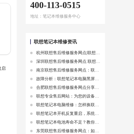
400-113-0515
地址：笔记本维修服务中心
联想笔记本维修资讯
杭州联想售后维修服务网点|联想笔记本电脑外壳划痕太丑？教你几招简单有效的修复方法
深圳联想售后维修服务网点:联想蓝屏文件 联想蓝屏需要密钥
盘启
南京联想售后维修服务网点：联想笔记本电脑按键拆卸教程，轻松搞定
故障分析：联想笔记本电脑黑屏开不了机什么原因
合肥联想售后维修服务网点分享144hz的联想笔记本电脑屏幕多少钱
联想专业售后网站：为您的设备提供完善的服务与保障
联想笔记本电脑维修：怎样换联想笔记本电池？更换电池操作步骤
联想笔记本开机反复重启，系统与硬件维修
联想笔记本电池寿命不足？教你如何更换原装电池
东莞联想售后维修服务网点：如何使用联想笔记本电池管理软件提高电池寿命