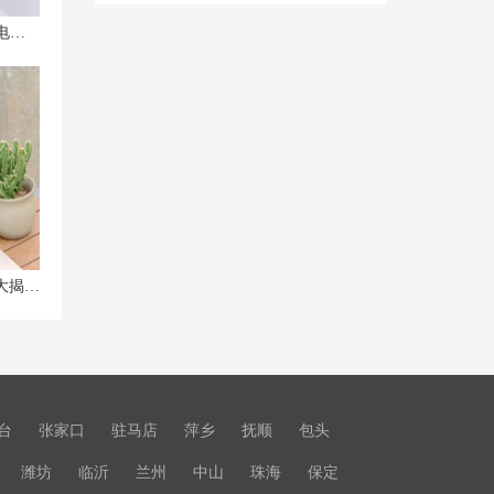
泉州联想笔记本维修中心_泉州联想电脑售后服务网点|售后电话
联想拯救者Y9000K笔记本清灰技巧大揭秘，让你的笔记本重焕新生！
台
张家口
驻马店
萍乡
抚顺
包头
潍坊
临沂
兰州
中山
珠海
保定