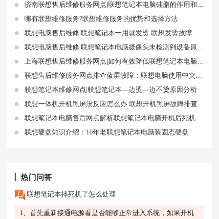
济南联想售后维修服务网点|联想笔记本电脑硅脂的作用和更换周期
哪有联想维修服务?联想维修服务的优势和选择方法
联想电脑售后维修|联想笔记本一用就发烫 联想发烫故障方案
联想电脑售后维修|联想笔记本电脑摄像头未检测到设备原因分析
上海联想售后维修服务网点|如何有效降低联想笔记本电脑的发热程度？
联想售后维修服务网点排查蓝屏故障：联想电脑使用中突然蓝屏怎么办
联想笔记本维修网点|联想笔记本—边烫—边不烫原因分析
联想一体机开机黑屏没反应怎么办 联想开机黑屏故障排查
联想笔记本电脑售后网点解析联想笔记本电脑开机后死机故障原因和解决步骤
联想硬盘知识介绍：10年老联想笔记本电脑装固态硬盘
热门问答
联想笔记本摔死机了怎么处理
1、首先重新接通电源看是否能够正常进入系统，如果开机