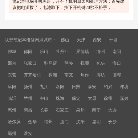
笔记本电脑开机黑屏，开不了机的原因和处理方法：首先建
议把电源拨了，电池取下，按下开机键20秒不松手，...
联想笔记本维修网点城市：
佛山
天津
西安
十堰
聊城
德阳
乐山
牡丹江
景德镇
滁州
南阳
邢台
张家口
驻马店
萍乡
抚顺
包头
海口
东营
齐齐哈尔
株洲
南充
焦作
廊坊
邯郸
阜阳
扬州
九江
洛阳
日照
泰安
绍兴
潍坊
临沂
兰州
中山
珠海
保定
太原
徐州
嘉兴
惠州
南昌
长春
石家庄
泉州
南宁
大连
哈尔滨
金华
福州
厦门
沈阳
昆明
长沙
郑州
淮安