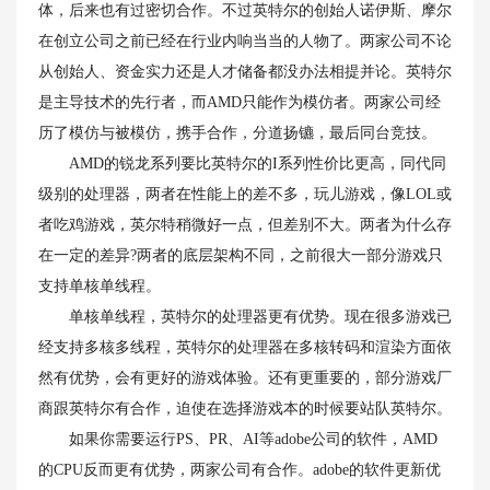
体，后来也有过密切合作。不过英特尔的创始人诺伊斯、摩尔
在创立公司之前已经在行业内响当当的人物了。两家公司不论
从创始人、资金实力还是人才储备都没办法相提并论。英特尔
是主导技术的先行者，而AMD只能作为模仿者。两家公司经
历了模仿与被模仿，携手合作，分道扬镳，最后同台竞技。
AMD的锐龙系列要比英特尔的I系列性价比更高，同代同
级别的处理器，两者在性能上的差不多，玩儿游戏，像LOL或
者吃鸡游戏，英尔特稍微好一点，但差别不大。两者为什么存
在一定的差异?两者的底层架构不同，之前很大一部分游戏只
支持单核单线程。
单核单线程，英特尔的处理器更有优势。现在很多游戏已
经支持多核多线程，英特尔的处理器在多核转码和渲染方面依
然有优势，会有更好的游戏体验。还有更重要的，部分游戏厂
商跟英特尔有合作，迫使在选择游戏本的时候要站队英特尔。
如果你需要运行PS、PR、AI等adobe公司的软件，AMD
的CPU反而更有优势，两家公司有合作。adobe的软件更新优