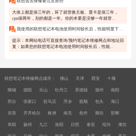
联想送去保修要注意那些
大体上都是保三年的，坏了就管换主板、显卡是保三年，
cpu保两年，别的都是一年。你的本要是没够一年就管...
我使用的联想笔记本电池使用时间较长后，性能明显下降，怎么办?
提示：本网站电话可直接查询/预约笔记本维修网点和地址回
复：如果您的联想笔记本电池使用时间较长后，性能...
联想笔记本维修网点城市：
佛山
天津
西安
十堰
聊城
德阳
乐山
牡丹江
景德镇
滁州
南阳
邢台
张家口
驻马店
萍乡
抚顺
包头
海口
东营
齐齐哈尔
株洲
南充
焦作
廊坊
邯郸
阜阳
扬州
九江
洛阳
日照
泰安
绍兴
潍坊