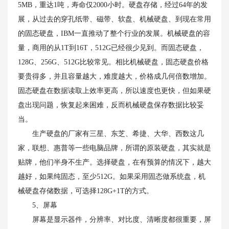
5MB，重达1吨，寿命仅2000小时。硬盘存储，经过64年的发
展，从过去的穿孔纸带、磁带、软盘、机械硬盘、到现在常用
的固态硬盘，IBM一直推动了整个行业的发展。机械硬盘的容
量，商用的从1T到16T，512G已经很少见到。而固态硬盘，
128G、256G、512G比较常见。相比机械硬盘，固态硬盘价格
要贵得多，并且容量越大，难度越大，价格成几何倍数增加。
固态硬盘在数据读取上效率更高，所以速度也更快，但如果硬
盘出现问题，恢复起来困难，反而机械硬盘保存数据比较妥
当。
生产硬盘的厂家有三星、东芝、希捷、大华、西数这几
家，联想、惠普等一些电脑品牌，所谓的原装硬盘，其实就是
贴牌，他们半身不生产。选择硬盘，在有预算的情况下，越大
越好，如果纯固态，至少512G。如果采用固态做系统盘，机
械硬盘存储数据，可选择128G+1T的方式。
5、屏幕
屏幕是显示器件，分辨率、对比度、清晰度都很重要，屏