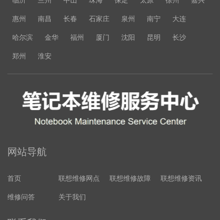
临沂
兰州
中山
珠海
保定
太原
徐州
嘉兴
惠州
南昌
长春
石家庄
泉州
南宁
大连
哈尔滨
金华
福州
厦门
沈阳
昆明
长沙
郑州
淮安
网站导航
首页
联想维修网点
联想维修故障
联想维修资讯
维修问答
关于我们