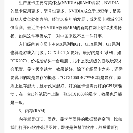
生产显卡主要有英伟达(NVIDIA)和AMD两家，NVIDIA
的显卡应用更多，型号也更多。NVIDIA成立于1993年，是美
籍华人黄仁勋创办的。经过30多年的发展，成为显卡领域全球
供应商。最近关于NVIDIA收购ARM的新闻在网上吵得沸沸扬
扬。如果这件事促成了，对中国来说不是一件好事。
入门级的独立显卡有MX系列和GT、GTX系列，GT系列
也算是游戏入门级，GTX比GT又要好。最好的是RT系列，如
RTX2070，价格足够买一台电脑，几乎是发烧级的游戏玩家才
会配置。显卡频率越大，效果越好。除了介绍显卡之外，还需
要说明的就是显存的概念，“GTX1060 4G”中4G就是显存，原
则上显存越大，显示效果越好。好的显卡也需要好的CPU来驱
动，在一台i3的笔记本上装一张GTX1050的显卡，效果也只能
是一般。
3、内存(RAM)
内存就是CPU、硬盘、显卡等硬件的数据暂存空间，比如
我们打开PS软件处理图片，即便是关禁闭软件，然后重新打