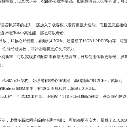
控板，以及大屏幕，都能办公效率更高。如果预算在5000多的话，可
如处理器和屏幕的提升，还加入了极客模式发挥更强大性能。而且固态直接
果你追求轻薄本中高性能，那么可以考虑。
，12核心16线程，睿频到4.7GHz。还搭载了16GB LPDDR5内存，可选
态硬盘。性能经过调校，可以让电脑更好发挥潜力。
20Hz刷新率，可以实现多档刷新率自动无感调节，日常使用体验更顺畅。屏
色。
艺和Zen3+架构。处理器有8核心16线程，基础频率到3.2GHz，睿频到
adeon 680M集显，有12CU图形和兴，频率到2.2GHz。
T/sUI个，可选32GB容量。还标配了1TB PCle4.0固态硬盘，是双固态硬
，比很多新款同等级的轻薄本相比，可能都更有实力。搭载了RTX305