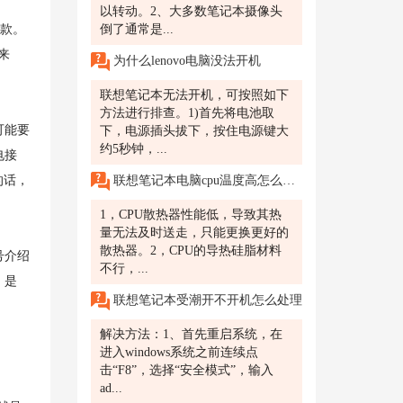
以转动。2、大多数笔记本摄像头
款。
倒了通常是...
来
为什么lenovo电脑没法开机
联想笔记本无法开机，可按照如下
方法进行排查。1)首先将电池取
可能要
下，电源插头拔下，按住电源键大
约5秒钟，...
电接
联想笔记本电脑cpu温度高怎么处理
的话，
1，CPU散热器性能低，导致其热
量无法及时送走，只能更换更好的
散热器。2，CPU的导热硅脂材料
号介绍
不行，...
，是
联想笔记本受潮开不开机怎么处理
解决方法：1、首先重启系统，在
进入windows系统之前连续点
击“F8”，选择“安全模式”，输入
ad...