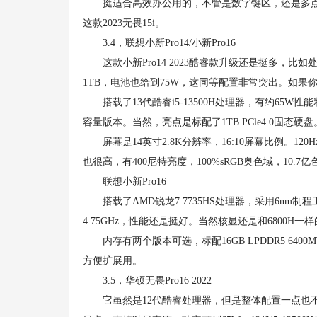
挺适合高效办公用的，不管是数字键区，还是多点触
这款2023无畏15i。
3.4，联想小新Pro14/小新Pro16
这款小新Pro14 2023酷睿款升级还是挺多，比
1TB，电池也给到75W，这同等配置非常突出。如
搭载了13代酷睿i5-13500H处理器，有约65W性能释放
容量版本。当然，亮点是标配了1TB PCle4.0固
屏幕是14英寸2.8K分辨率，16:10屏幕比例。1
也很高，有400尼特亮度，100%sRGB奥色域，10.7亿
联想小新Pro16
搭载了AMD锐龙7 7735HS处理器，采用6nm制程工
4.75GHz，性能还是挺好。当然核显还是和6800H一样的R
内存有两个版本可选，标配16GB LPDDR5 6400M
方便扩展用。
3.5，华硕无畏Pro16 2022
它虽然是12代酷睿处理器，但是整体配置一点也不差