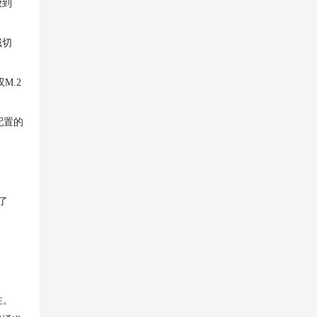
放到
域切
M.2
配置的
了
注。