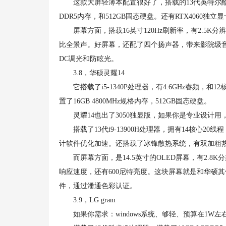
这款大屏轻薄本配置很好了，搭载的13代英特尔酷睿i7-
DDR5内存，和512GB固态硬盘。还有RTX4060
屏幕方面，搭载16英寸120Hz刷新率，有2.5K分辨
比全景声。好屏幕，还配了四个扬声器，带来影院级
DC调光和防眩光。
3.8，华硕灵耀14
它搭载了i5-1340P处理器，有4.6GHz睿频，和
置了16GB 4800MHz规格内存，512GB固态硬盘。
灵耀14也出了3050独显版，如果你是专业设计用
搭载了13代i9-13900H处理器，拥有14核心20线
计软件优化加速。还搭载了冰锋散热系统，有双加粗热
而屏幕方面，是14.5英寸的OLED屏幕，有2.8K分辨
响应速度，还有600尼特亮度。这块屏幕就是和华硕其
件，通过潘通色彩认证。
3.9，LG gram
如果你需求：windows系统、够轻、预算在1W左右