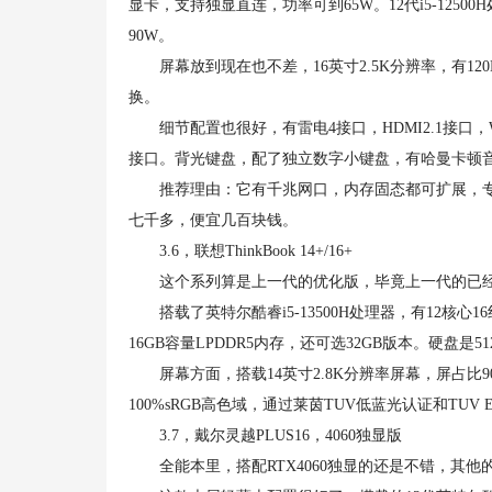
显卡，支持独显直连，功率可到65W。12代i5-125
90W。
屏幕放到现在也不差，16英寸2.5K分辨率，有120H
换。
细节配置也很好，有雷电4接口，HDMI2.1接口，W
接口。背光键盘，配了独立数字小键盘，有哈曼卡顿音
推荐理由：它有千兆网口，内存固态都可扩展，专业级
七千多，便宜几百块钱。
3.6，联想ThinkBook 14+/16+
这个系列算是上一代的优化版，毕竟上一代的已经
搭载了英特尔酷睿i5-13500H处理器，有12核心1
16GB容量LPDDR5内存，还可选32GB版本。硬盘是51
屏幕方面，搭载14英寸2.8K分辨率屏幕，屏占比90%
100%sRGB高色域，通过莱茵TUV低蓝光认证和TUV 
3.7，戴尔灵越PLUS16，4060独显版
全能本里，搭配RTX4060独显的还是不错，其他