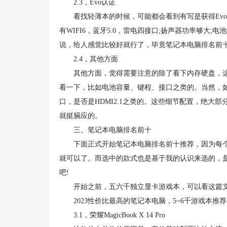
2.3，Evo认证
看找轻薄本的时候，可能都会看到有写是获得Evo
有WIFI6，蓝牙5.0，雷电四接口;扬声器功率够大
说，给人感觉比较好就行了，毕竟笔记本电脑排名前
2.4，其他方面
其他方面，觉得需要注意的除了看下内存硬盘，这
看一下，比如电池容量、键程、接口之类的。当然，
口，是否是HDMI2.1之类的。这些细节配置，绝
就挺膈应的。
三、笔记本电脑排名前十
下面正式开始笔记本电脑排名前十推荐，因为每个
就可以了。而选中的款式也是基于我的认识来选的，
吧!
开始之前，五六千独立显卡游戏本，可以看这篇
2023性价比最高的笔记本电脑，5~6千游戏本推荐(4
3.1，荣耀MagicBook X 14 Pro