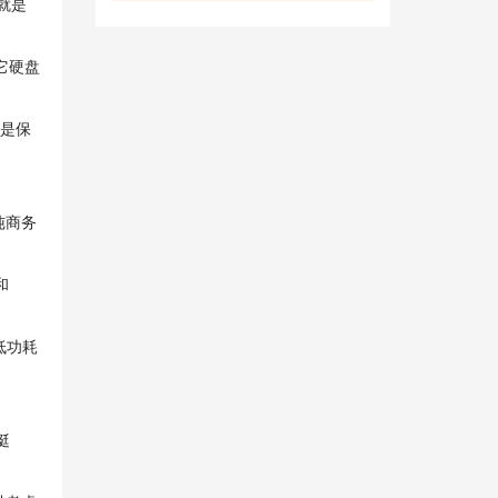
就是
它硬盘
得是保
纯商务
和
低功耗
挺