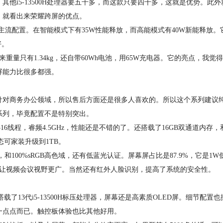
i5-13500H处理器要五千多，而这款只要四千多，这就是优势。此外
，就看出来荣耀跨屏的优点。
持了主流配置。在智能模式下有35W性能释放，而高能模式有40W新能释放。
好。
来重量只有1.34kg，还自带60Wh电池，用65W充电器。它的亮点，我觉
屏能力比很多都强。
对商务办公领域，所以售后方面还是很多人喜欢的。所以这个系列建议
系列，毕竟配置不是特别突出。
16线程，睿频4.5GHz，性能还是不错的了。还搭载了16GB双通道内存，
态可家装升级到1TB。
和100%sRGB高色域，还有低蓝光认证。屏幕屏占比是87.9%，它是1W
角，让视频会议视野更广。当然还有红外人脸识别，提高了系统的安全性。
载了13代i5-13500H标压处理器，屏幕还是高素质OLED屏。细节配置也
一点点而已。触控板体验也比其他好用。