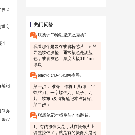
主要区
热门问答
侧重商
联想y470涂硅脂怎么更换?
退出
我看那个是显存或者桥芯片上面的
导热软硅胶垫，通常颜色是淡蓝
色，或者灰色，厚度大概0.8-1mm
厚度 ...
lenovo g40-45如何换屏?
解笔记
第一步： 准备工作将工具(细十字
螺丝刀、一字螺丝刀、镊子、刀
片、软布 )及待拆笔记本准备好。
第二步：...
时间办
联想笔记本摄像头左右翻转?
如果没
1、有的摄像头是可以在摄像头上
调整拉伸了，就是有的摄像头是可