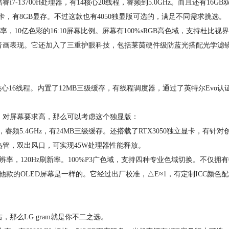
13700H处理器，有14核心20线程，睿频到5.0GHz。而且还有16GB
独立显卡，有8GB显存。不过这款也有4050独显版可选的，满足不同需求挑选。
率，10亿色彩的16:10屏幕比例。屏幕有100%sRGB高色域，支持杜比视
音画表现。它还加入了三重护眼科技，包括莱茵硬件级防蓝光搭配光学滤
12核心16线程。内置了12MB三级缓存，有线程调度器，通过了英特尔Evo认
，对屏幕要求高，那么可以考虑这个独显版：
程，睿频5.4GHz，有24MB三级缓存。还搭载了RTX3050独立显卡，有针对
管，双出风口，可实现45W处理器性能释放。
率，120Hz刷新率。100%P3广色域，支持四种专业色域切换。不仅拥有0.
他款的OLED屏幕是一样的。它经过出厂校准，△E≈1，有定制ICC颜色
，那么LG gram就是你不二之选。