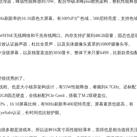
00H处理器，峰值性能释放到70W。配合华硕冰峰plus散热架构，整机性能释
z刷新率的16:10原色大屏幕。有100%P3广色域，500尼特亮度，支持色
IFI6E无线网络和千兆有线网口。内存支持扩展到48GB容量，固态也是双
效认证扬声器，杜比全景声，以及实体摄像头遮罩的1080P摄像头等。
屏幕，以及独显直连的3050显卡。整体下来只要6499，比新款类似
很优秀的了。
6线程。也是大小核异架构设计，有55W性能释放，睿频到4.7GHz。还标配
2GB固态硬盘，全线标配PCle Gen4，搭载了M.2双硬盘位。
，16:10屏幕比例，有90Hz刷新率400尼特亮度。屏幕素质也挺高，有
EyeSafe认证，长时间也比较护眼。
的很多都是游戏本。所以这种16英寸高性能轻薄本，觉得也是相当值得关