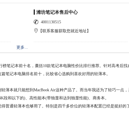
潍坊笔记本售后中心
4001130515
【联系客服获取您就近地址】
更多...
行榜笔记本前十名，囊括10款笔记本电脑性价比排行推荐。针对高考后找
这篇笔记本电脑排名前十，比较省心选购到喜欢好用的轻薄本。
就只能想到MacBook Air这种产品了。而当年我还为了轻巧一点，
K段和以下的)、高性能本(带独显和达到独显性能)、商务本。
得普通轻薄本也够用了。特别是四千多价位的轻薄本配置已经是挺好的
。
：