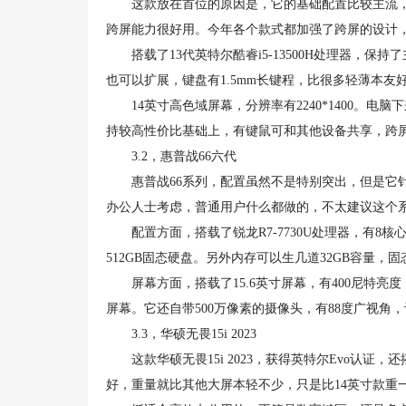
这款放在首位的原因是，它的基础配置比较主流，其他
跨屏能力很好用。今年各个款式都加强了跨屏的设计
搭载了13代英特尔酷睿i5-13500H处理器，保
也可以扩展，键盘有1.5mm长键程，比很多轻薄本友
14英寸高色域屏幕，分辨率有2240*1400。电脑下
持较高性价比基础上，有键鼠可和其他设备共享，跨
3.2，惠普战66六代
惠普战66系列，配置虽然不是特别突出，但是它针
办公人士考虑，普通用户什么都做的，不太建议这个
配置方面，搭载了锐龙R7-7730U处理器，有8核心
512GB固态硬盘。另外内存可以生几道32GB容量，固
屏幕方面，搭载了15.6英寸屏幕，有400尼特亮度，
屏幕。它还自带500万像素的摄像头，有88度广视
3.3，华硕无畏15i 2023
这款华硕无畏15i 2023，获得英特尔Evo认证，还搭
好，重量就比其他大屏本轻不少，只是比14英寸款重