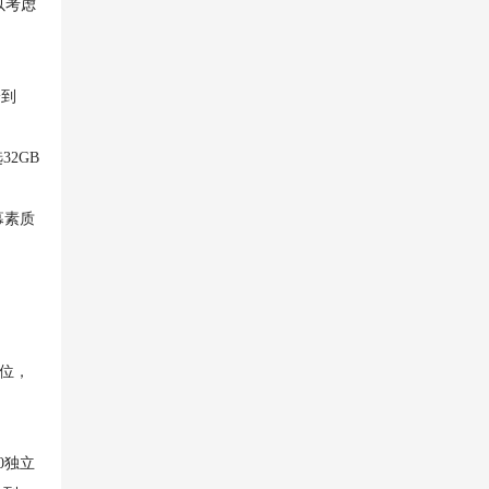
以考虑
给到
32GB
幕素质
盘位，
0独立