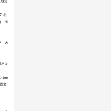
双通道
界和杜
镜，有
证。内
创意设
2ms
配置文