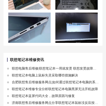
联想拯救者Y9000K笔记本摄像头问题解决方案大公开！
联想笔记本电脑硬盘原因及解决方案
解决小新PRO16系统更新后无声音问题及联想小新无声音的解决方法
联想重装系统后无法进入系统win10解决方法分享
联想笔记本维修资讯
联想电脑售后维修|联想笔记本一用就发烫 联想发烫故障方案
联想笔记本电脑上鼠标失灵采取哪些措施解决
合肥联想售后维修服务网点|如何通过联想笔记本电脑的系统设置查询硬盘序列号
联想笔记本维修专业分析联想笔记本电脑黑屏无法开机故障
联想笔记本蓝屏代码大全，故障原因与修复
济南联想售后维修服务网点分享联想笔记本鼠标没反应按什么键恢复 联想笔记本鼠标突然失灵了怎么办