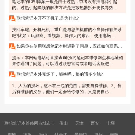
笔记本的CPU降频一般是由于过热，或者没有插电源引起
的。过热引起降频的解决方法是把散热器拆开更换导热...
联想笔记本开不了机了,是为什么?
按回车键。开机死机、重启是与您关机前的不当操作有关系
吧?比如：玩游戏、看视频、操作大的东西、使用电脑...
如果你在使用联想笔记本时遇到了问题，应该如何联系联想售后服务？在使用联想笔记本时，你遇到了问题，需要寻求联想售后服务的帮助，但不知道应该如何联系他们。
提示：本网站电话可直接查询/预约笔记本维修网点和地址如
果你遇到了问题，可以通过联想官网或者电话客服进...
联想笔记本外壳坏了，能换吗，换的话多少钱?
1、人为的损坏，这不在三包的范围，需要自费维修。2、售
后有维修的义务，他们一定会给你修的，只是要自己...
联想笔记本维修网点城市：
佛山
天津
西安
十堰
聊城
德阳
乐山
牡丹江
景德镇
滁州
南阳