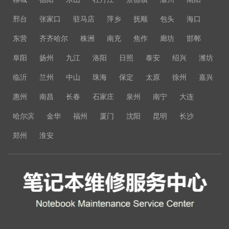
邢台
张家口
驻马店
萍乡
抚顺
包头
海口
东营
齐齐哈尔
株洲
南充
焦作
廊坊
邯郸
阜阳
扬州
九江
洛阳
日照
泰安
绍兴
潍坊
临沂
兰州
中山
珠海
保定
太原
徐州
嘉兴
惠州
南昌
长春
石家庄
泉州
南宁
大连
哈尔滨
金华
福州
厦门
沈阳
昆明
长沙
郑州
淮安