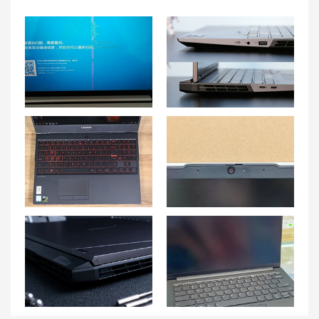
解决联想小新 Air笔记本经常出现蓝屏的方法
联想拯救者 Y9000K笔记本发热过高的解决方案
掌握技巧，解决联想拯救者Y7000P笔记本音量失灵的难题！
联想小新 Air笔记本摄像头不工作，怎样解决？
联想拯救者Y9000K笔记本进水了怎么办？救命神器来了！
联想小新pro14死机后自动重启 联想小新14开机一直转圈重启