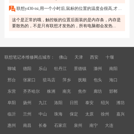
联想y430-tsi,用一个小时后,鼠标的位置的温度会很高,才买了不到两个月。怎么处理啊,有什么解决的办法啊
这个是正常的哦，触控板的位置后面装的是内存条，内存是
要散热的，不是只有联想才发热的，所有电脑都会发热...
联想笔记本维修网点城市：
佛山
天津
西安
十堰
聊城
德阳
乐山
牡丹江
景德镇
滁州
南阳
邢台
张家口
驻马店
萍乡
抚顺
包头
海口
东营
齐齐哈尔
株洲
南充
焦作
廊坊
邯郸
阜阳
扬州
九江
洛阳
日照
泰安
绍兴
潍坊
临沂
兰州
中山
珠海
保定
太原
徐州
嘉兴
惠州
南昌
长春
石家庄
泉州
南宁
大连