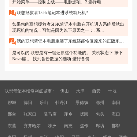
开始菜单——控制面板——电源选项。2.选择电...
联想拯救者15isk笔记本进系统就死机?
如果您的联想拯救者5ISK笔记本电脑在开机进入系统后就出
现死机的情况，可能是因为以下原因之一：. 系...
我的联想笔记本电脑重装了系统还能恢复原来的正版系统吗
是可以的 联想是有一键还原这个功能的。 关机状态下 按下
Novo键 。 找到备份数据的选项 进行备份...
联想笔记本维修网点城市：
佛山
天津
西安
十堰
聊城
德阳
乐山
牡丹江
景德镇
滁州
南阳
邢台
张家口
驻马店
萍乡
抚顺
包头
海口
东营
齐齐哈尔
株洲
南充
焦作
廊坊
邯郸