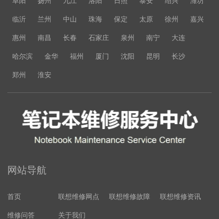
阜阳
扬州
九江
洛阳
日照
泰安
绍兴
潍坊
临沂
兰州
中山
珠海
保定
太原
徐州
嘉兴
惠州
南昌
长春
石家庄
泉州
南宁
大连
哈尔滨
金华
福州
厦门
沈阳
昆明
长沙
郑州
淮安
网站导航
首页
联想维修网点
联想维修故障
联想维修资讯
维修问答
关于我们