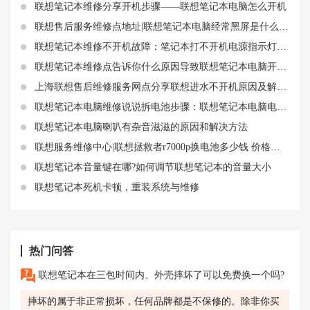
联想笔记本维修分享开机步骤——联想笔记本电脑怎么开机
联想售后服务维修点地址|联想笔记本电脑经常黑屏是什么原因？怎么回事？
联想笔记本维修不开机故障：笔记本打不开机电源指示灯亮着
联想笔记本维修点告诉你什么原因导致联想笔记本电脑开机没反应电源灯亮
上海联想售后维修服务网点分享联想进水不开机原因及解决方法
联想笔记本电脑维修说说拆电池步骤：联想笔记本电脑电池怎么拆
联想笔记本电脑喇叭有杂音滋滋的原因和解决方法
联想服务维修中心|联想拯救者r7000p换电池多少钱 价格范围大概在多少
联想笔记本音量键在哪?如何调节联想笔记本的音量大小
联想笔记本死机卡顿，重装系统与维修
热门问答
联想笔记本在三包时间内、外壳摔坏了可以免费换一个吗?
摔坏的属于非正常损坏，任何品牌都是不保修的。除非你买