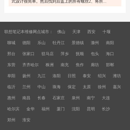
式设计很简单。然后找到后盖上的所有螺丝2、将所...
联想笔记本维修网点城市：
佛山
天津
西安
十堰
聊城
德阳
乐山
牡丹江
景德镇
滁州
南阳
邢台
张家口
驻马店
萍乡
抚顺
包头
海口
东营
齐齐哈尔
株洲
南充
焦作
廊坊
邯郸
阜阳
扬州
九江
洛阳
日照
泰安
绍兴
潍坊
临沂
兰州
中山
珠海
保定
太原
徐州
嘉兴
惠州
南昌
长春
石家庄
泉州
南宁
大连
哈尔滨
金华
福州
厦门
沈阳
昆明
长沙
郑州
淮安