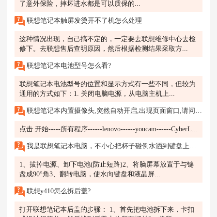
了意外保险，摔坏进水都是可以质保的...
联想笔记本触屏发烫开不了机怎么处理
这种情况出现，自己搞不定的，一定要去联想维修中心去检
修下。去联想售后查明原因，然后根据检测结果采取方...
联想笔记本电池型号怎么看?
联想笔记本电池型号的位置和显示方式有一些不同，但较为
通用的方式如下：1. 关闭电脑电源，从电脑主机上...
联想笔记本内置摄像头,突然自动开启,出现页面窗口,请问是为什么?
点击 开始-----所有程序------lenovo------youcam------CyberL...
我是联想笔记本电脑，不小心把杯子碰倒水洒到键盘上了，接着它就自己关机了？
1、拔掉电源、卸下电池(防止短路)2、将脑屏幕放置于与键
盘成90°角3、翻转电脑，使水向键盘和液晶屏...
联想y410怎么拆后盖?
打开联想笔记本后盖的步骤： 1、首先把电池拆下来，卡扣