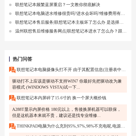
联想笔记本频繁蓝屏重启？一文教你彻底解决
联想笔记本电脑进水维修很贵吗?进水会坏吗?维修费用有多高？
联想笔记本售后服务|联想笔记本主板坏了怎么办 是选择修理还是选择更换
温州联想售后维修服务网点|联想笔记本进水了怎么办？跟着这个教程，你的电脑还有救
热门问答
联想笔记本电脑摄像头打不开 由于其配置信息(注册表中的)不完整或已破损找不到rehedit
驱动打不上应该是驱动不支持WIN7 你最好先把驱动改为兼
容模式 (WINDOWS VISTA)试一下...
联想笔记本内屏碎了15.6寸的 换一个屏大概价钱
A288T显示内屏价格 180元以上，售後换屏机器可以联保，
但是这机器本来就不贵，建议还是找专业维修...
THINKPAD电脑为什么充到95%,97%,98%不充电呢,电源已打通