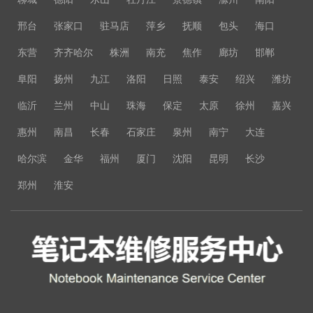
邢台
张家口
驻马店
萍乡
抚顺
包头
海口
东营
齐齐哈尔
株洲
南充
焦作
廊坊
邯郸
阜阳
扬州
九江
洛阳
日照
泰安
绍兴
潍坊
临沂
兰州
中山
珠海
保定
太原
徐州
嘉兴
惠州
南昌
长春
石家庄
泉州
南宁
大连
哈尔滨
金华
福州
厦门
沈阳
昆明
长沙
郑州
淮安