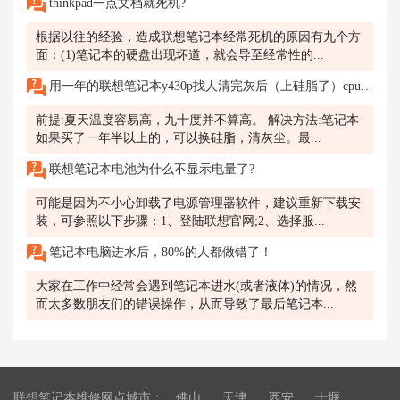
thinkpad一点文档就死机?
根据以往的经验，造成联想笔记本经常死机的原因有九个方
面：(1)笔记本的硬盘出现坏道，就会导至经常性的...
用一年的联想笔记本y430p找人清完灰后（上硅脂了）cpu，显卡温度待机都正常39到49左右
前提:夏天温度容易高，九十度并不算高。 解决方法:笔记本
如果买了一年半以上的，可以换硅脂，清灰尘。最...
联想笔记本电池为什么不显示电量了?
可能是因为不小心卸载了电源管理器软件，建议重新下载安
装，可参照以下步骤：1、登陆联想官网;2、选择服...
笔记本电脑进水后，80%的人都做错了！
大家在工作中经常会遇到笔记本进水(或者液体)的情况，然
而太多数朋友们的错误操作，从而导致了最后笔记本...
联想笔记本维修网点城市：
佛山
天津
西安
十堰