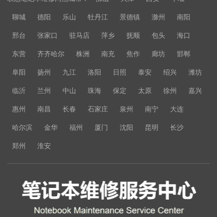
聊城
德阳
乐山
牡丹江
景德镇
滁州
南阳
邢台
张家口
驻马店
萍乡
抚顺
包头
海口
东营
齐齐哈尔
株洲
南充
焦作
廊坊
邯郸
阜阳
扬州
九江
洛阳
日照
泰安
绍兴
潍坊
临沂
兰州
中山
珠海
保定
太原
徐州
嘉兴
惠州
南昌
长春
石家庄
泉州
南宁
大连
哈尔滨
金华
福州
厦门
沈阳
昆明
长沙
郑州
淮安