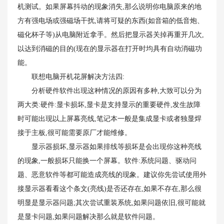
机测试。如果屏幕抖动的现象消失,那么说明你电脑原来的地
方有强电场或强磁场干扰,请将可疑的东西(如音箱的低音炮、
磁化杯子等)从电脑附近拿手。然后把显示器关掉再重开几次,
以达到消磁的目的(现在的显示器在打开时均具有自动消磁功
能。
联想电脑开机花屏解决方法四:
分析硬件软件出现这种情况的原因有多种,大致可以分为
两大类:硬件:显卡损坏,显卡是支持显示的重要硬件,发生故障
时可能出现以上屏幕亮线,笔记本一般是集成显卡或者独显焊
接于主板,很可能需要原厂才能维修。
显示器损坏,显示器如果排线等损坏是会出现你这种亮线
的现象,一般损坏只能换一个屏幕。软件:系统问题、驱动问
题、恶意软件等都可能造成亮线的现象。建议你先尝试使用外
接显示器看看这个条文(亮线)是否还存在,如果不存在,那么很
明显是显示器问题;其次尝试重装系统,如果问题依旧,很可能就
是显卡问题,如果问题解决那么就是软件问题。