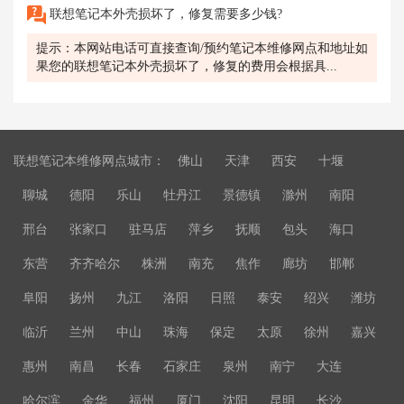
联想笔记本外壳损坏了，修复需要多少钱?
提示：本网站电话可直接查询/预约笔记本维修网点和地址如
果您的联想笔记本外壳损坏了，修复的费用会根据具...
联想笔记本维修网点城市：
佛山
天津
西安
十堰
聊城
德阳
乐山
牡丹江
景德镇
滁州
南阳
邢台
张家口
驻马店
萍乡
抚顺
包头
海口
东营
齐齐哈尔
株洲
南充
焦作
廊坊
邯郸
阜阳
扬州
九江
洛阳
日照
泰安
绍兴
潍坊
临沂
兰州
中山
珠海
保定
太原
徐州
嘉兴
惠州
南昌
长春
石家庄
泉州
南宁
大连
哈尔滨
金华
福州
厦门
沈阳
昆明
长沙