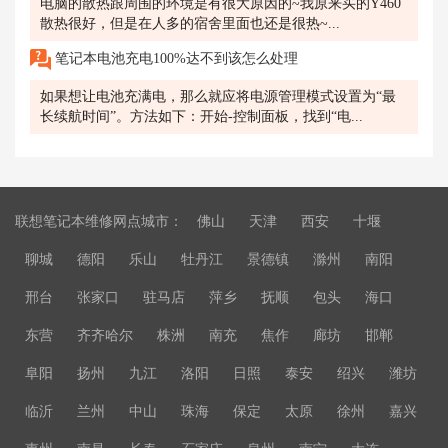
电脑的散热跟周围的环境是有很大原因的~我原来买的Y460
散热很好，但是在人多的宿舍里面也还是很热~...
笔记本电池充电100%达不到该怎么处理
如果想让电池充满电，那么就应将电源管理模式设置为“最
长续航时间”。方法如下：开始-控制面板，找到“电...
联想笔记本维修网点城市：
佛山
天津
西安
十堰
聊城
德阳
乐山
牡丹江
景德镇
滁州
南阳
邢台
张家口
驻马店
萍乡
抚顺
包头
海口
东营
齐齐哈尔
株洲
南充
焦作
廊坊
邯郸
阜阳
扬州
九江
洛阳
日照
泰安
绍兴
潍坊
临沂
兰州
中山
珠海
保定
太原
徐州
嘉兴