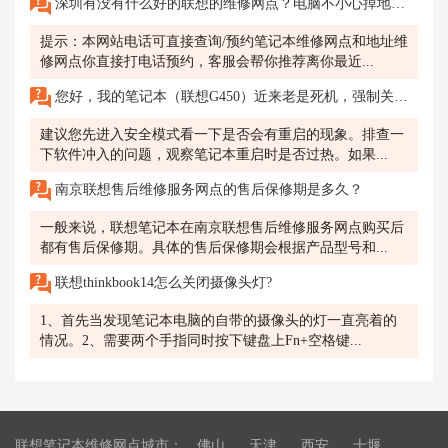
深圳有没有什么好的联想的维修网点？电脑不小心掉地上砸了一下，开不了机了，想去看看怎么回事?
提示：本网站电话可直接查询/预约笔记本维修网点和地址维
修网点你直接打电话预约，客服会帮你推荐离你最近...
您好，我的笔记本（联想G450）近来老是死机，强制关机关不死，必须拆掉电池才能关死；
建议您先进入安全模式看一下是否会有重启的现象。排查一
下软件冲入的问题，观察笔记本重启时是否过热。如果...
南京联想售后维修服务网点的售后保修期是多久？
一般来说，联想笔记本在南京联想售后维修服务网点购买后
都有售后保修期。具体的售后保修期会根据产品型号和...
联想thinkbook14怎么关闭摄像头灯?
1、首先当发现笔记本电脑的自带的摄像头的灯一直亮着的
情况。2、需要两个手指同时按下键盘上Fn+空格键...
联想笔记本维修网点城市：
佛山
天津
西安
十堰