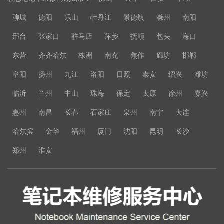
聊城
德阳
乐山
牡丹江
景德镇
滁州
南阳
邢台
张家口
驻马店
萍乡
抚顺
包头
海口
东营
齐齐哈尔
株洲
南充
焦作
廊坊
邯郸
阜阳
扬州
九江
洛阳
日照
泰安
绍兴
潍坊
临沂
兰州
中山
珠海
保定
太原
徐州
嘉兴
惠州
南昌
长春
石家庄
泉州
南宁
大连
哈尔滨
金华
福州
厦门
沈阳
昆明
长沙
郑州
淮安