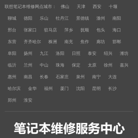
联想笔记本维修网点城市：
佛山
天津
西安
十堰
聊城
德阳
乐山
牡丹江
景德镇
滁州
南阳
邢台
张家口
驻马店
萍乡
抚顺
包头
海口
东营
齐齐哈尔
株洲
南充
焦作
廊坊
邯郸
阜阳
扬州
九江
洛阳
日照
泰安
绍兴
潍坊
临沂
兰州
中山
珠海
保定
太原
徐州
嘉兴
惠州
南昌
长春
石家庄
泉州
南宁
大连
哈尔滨
金华
福州
厦门
沈阳
昆明
长沙
郑州
淮安