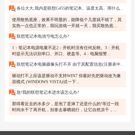
各位大大,我内是联想G455的笔记本。温度太高。用什么散热板好啊。不能太贵的。
使用散热底座，效果不明显的，能降低个几度就不错了，其
实热一点也正常的，我玩游戏一开就一天，我买散热底...
联想笔记本电池亏电怎么办?
1：笔记本电源电量不足2：开机时没有任何反映。3：开机
时提示无法识别串口、并口、硬盘等。4：电脑报警...
联想笔记本电脑摄像头打不开 由于其配置信息(注册表中的)不完整或已破损找不到rehedit
驱动打不上应该是驱动不支持WIN7 你最好先把驱动改为兼
容模式 (WINDOWS VISTA)试一下...
急!我的联想笔记本进水该怎么办?
那得看近去的水多少，是泡了是淋了还是什么的!等过一段
时间水干了再开机，别拿去暴晒就行，让它自然凉干，...