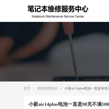
首页
>
联想故障知识
>
小新air14plus电池一直是
小新air14plus电池一直是98充不满