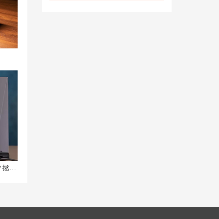
为什么联想拯救者R9000P发热严重？拯救者R9000P散热效果好吗？遇到发热自动重启问题该如何解决？