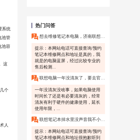
热门问答
理系统
想去维修笔记本电脑，济南联想的售后告诉我说在保期间不是人为的原因都是免费的。是真的吗？
电池管
电池容
提示：本网站电话可直接查询/预约
笔记本维修网点和地址是真的，我
就是的电脑蓝屏，经过比较专业的
。这
售后检测...
联想电脑一年没清灰了，要去官方线下店里清灰吗，大概是什么价位啊？
一年没清灰没啥事，如果电脑使用
下几个
时间长了还是有必要清灰的，经常
清灰有利于硬件的健康使用，延长
使用年限，...
联想笔记本掉水里没声音我不小心将我的联想笔记本掉进了水里，虽然我迅速将它捞了出来并擦干，但现在我的笔记本没有声音了。请问该怎么处理?
术人
提示：本网站电话可直接查询/预约
笔记本维修网点和地址很抱歉听到