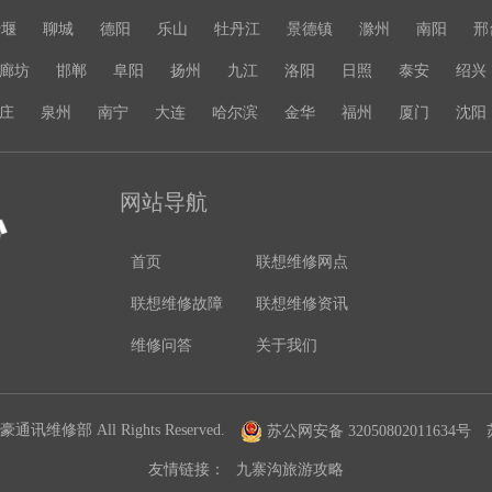
十堰
聊城
德阳
乐山
牡丹江
景德镇
滁州
南阳
邢
廊坊
邯郸
阜阳
扬州
九江
洛阳
日照
泰安
绍兴
庄
泉州
南宁
大连
哈尔滨
金华
福州
厦门
沈阳
网站导航
首页
联想维修网点
联想维修故障
联想维修资讯
维修问答
关于我们
通讯维修部 All Rights Reserved.
苏公网安备 32050802011634号
友情链接：
九寨沟旅游攻略