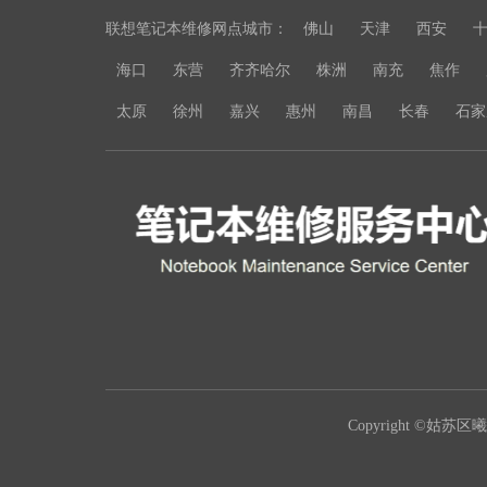
联想笔记本维修网点城市：
佛山
天津
西安
海口
东营
齐齐哈尔
株洲
南充
焦作
太原
徐州
嘉兴
惠州
南昌
长春
石家
Copyright ©姑苏区曦豪