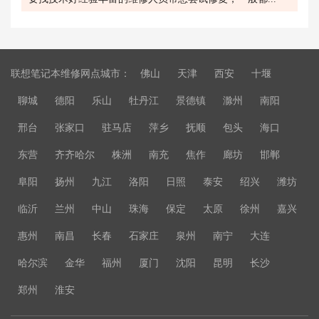
联想笔记本维修网点城市：
佛山
天津
西安
十堰
聊城
德阳
乐山
牡丹江
景德镇
滁州
南阳
邢台
张家口
驻马店
萍乡
抚顺
包头
海口
东营
齐齐哈尔
株洲
南充
焦作
廊坊
邯郸
阜阳
扬州
九江
洛阳
日照
泰安
绍兴
潍坊
临沂
兰州
中山
珠海
保定
太原
徐州
嘉兴
惠州
南昌
长春
石家庄
泉州
南宁
大连
哈尔滨
金华
福州
厦门
沈阳
昆明
长沙
郑州
淮安