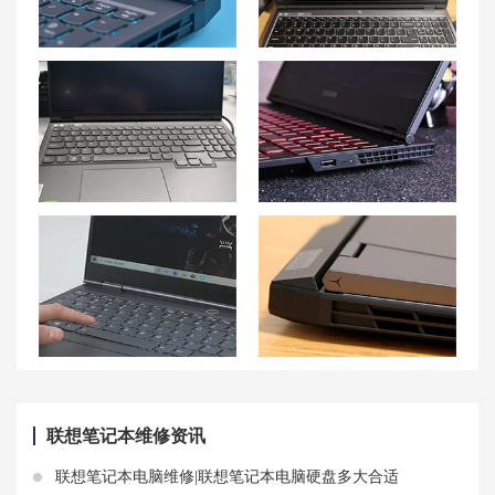
联想拯救者 Y9000P笔记本风扇异常噪音解决方案
联想拯救者Y9000K笔记本无法开机？快速解决方案一网打尽！
联想拯救者Y9000K笔记本不开机问题全面解析，解决方案一网打尽！
如何解决联想游戏本G5000USB接口识别问题
拯救者Y9000K经常死机？联想Y9000K死机怎么办？Y9000P为什么老死机？
联想拯救者 R9000P外壳损坏怎么处理？
联想笔记本维修资讯
联想笔记本电脑维修|联想笔记本电脑硬盘多大合适