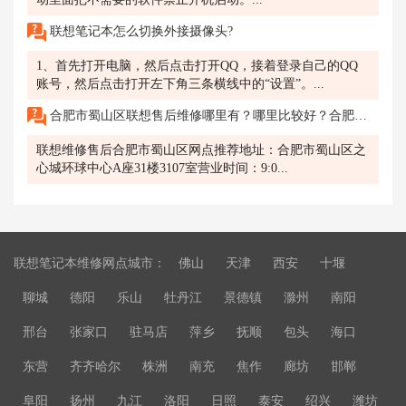
联想笔记本怎么切换外接摄像头?
1、首先打开电脑，然后点击打开QQ，接着登录自己的QQ
账号，然后点击打开左下角三条横线中的“设置”。...
合肥市蜀山区联想售后维修哪里有？哪里比较好？合肥市蜀山区联想电脑售后服务网点地址是什么？电话多少？
联想维修售后合肥市蜀山区网点推荐地址：合肥市蜀山区之
心城环球中心A座31楼3107室营业时间：9:0...
联想笔记本维修网点城市：
佛山
天津
西安
十堰
聊城
德阳
乐山
牡丹江
景德镇
滁州
南阳
邢台
张家口
驻马店
萍乡
抚顺
包头
海口
东营
齐齐哈尔
株洲
南充
焦作
廊坊
邯郸
阜阳
扬州
九江
洛阳
日照
泰安
绍兴
潍坊