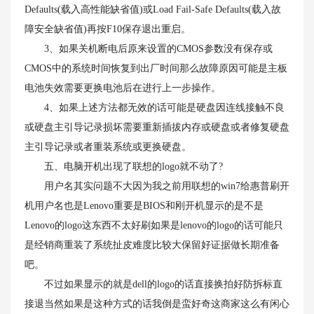
Defaults(载入高性能缺省值)或Load Fail-Safe Defaults(载入故
障安全缺省值)再按F10保存退出重启。
3、如果关机断电后原来设置的CMOS参数没有保存或
CMOS中的系统时间恢复到出厂时间那么故障原因可能是主板
电池失效需要更换电池后在进行上一步操作。
4、如果上述方法都无效的话可能是硬盘因连线接触不良
或硬盘主引导记录损坏需要重新插拔内存或硬盘或者修复硬盘
主引导记录或者重装系统或更换硬盘。
五、电脑开机出现了联想的logo就不动了?
用户名其实问题不大因为我之前用联想的win7给惠普刷开
机用户名也是Lenovo重要是BIOS和刚开机显示的是不是
Lenovo的logo这东西不太好刷如果是lenovo的logo的话可能只
是经销商重装了系统扯皮难度比较大保留好证据做长期准备
吧。
不过如果显示的就是dell的logo的话直接换拍好防拆标直
接退当然如果是这种方式的话我倒是蛮好奇这商家这么有闲心