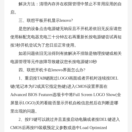
解决方法：清理内存并在权限管理中禁止不常用应用的自
启。
三、联想平板开机显示lenovo?
是您的设备点击电源键无响应且不开机若依旧无反应请您
使用标配充电器充电三十分钟左右再重新长按电源键尝试再短
按3秒开机尝试为了您日后正常使用。
如若问题依旧无法得到有效解决不排除是物理按键或相关
电源管理等元件故障导致建议您长按电源键10秒
四、联想开机卡在lenovo界面怎么办?
1、重启按TAB键跳过LOGO画面或者开机时连续按DEL
键(笔记本为F2或其它指定热键)进入CMOS设置界面在
Advanced BIOS Features选项卡中将Full Screen LOGO Show(全
屏显示LOGO)关闭看能否显示开机自检信息然后在判断是哪
里出现的问题。
2、按F1键可以跳过并且直接启动电脑或者按DEL键进入
CMOS后再按F9装载预定义参数或选中Load Optimized