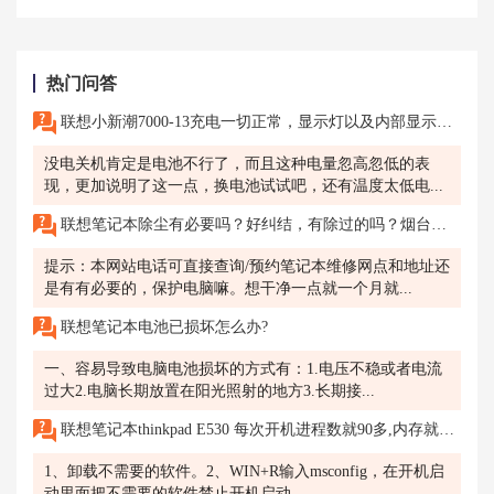
热门问答
联想小新潮7000-13充电一切正常，显示灯以及内部显示都显示在充电，但是是充满了之后一夜就没电关机了
没电关机肯定是电池不行了，而且这种电量忽高忽低的表
现，更加说明了这一点，换电池试试吧，还有温度太低电...
联想笔记本除尘有必要吗？好纠结，有除过的吗？烟台哪里可以维修电脑？
提示：本网站电话可直接查询/预约笔记本维修网点和地址还
是有有必要的，保护电脑嘛。想干净一点就一个月就...
联想笔记本电池已损坏怎么办?
一、容易导致电脑电池损坏的方式有：1.电压不稳或者电流
过大2.电脑长期放置在阳光照射的地方3.长期接...
联想笔记本thinkpad E530 每次开机进程数就90多,内存就占用40%，怎么处理
1、卸载不需要的软件。2、WIN+R输入msconfig，在开机启
动里面把不需要的软件禁止开机启动。...