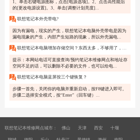
1、单击右键电源图标，点击[电源选项]。2、点击高性能后
的[更改电源设置]。3、单击[调整计划亮度]...
联想笔记本外壳带电?
因为有漏电，现实的产生，联想笔记本电脑外壳带电是因为
漏电现象的产生，内部产生短路的现象，所以外壳漏电...
联想笔记本电脑增加存储空间？东西太多，不够用了，苏州在哪里可以维修电脑？可以打客服电话了解吗？
提示：本网站电话可直接查询/预约笔记本维修网点和地址存
空间不足的话，可以删除不必要的文件，也可以给电...
联想笔记本电脑蓝屏按三个键恢复？
步骤一首先，关闭你的电脑并重新启动，按F8键进入即可。
步骤二选择安全模式，按“Enter”（回车键）...
联想笔记本维修网点城市：
佛山
天津
西安
十堰
聊城
德阳
乐山
牡丹江
景德镇
滁州
南阳