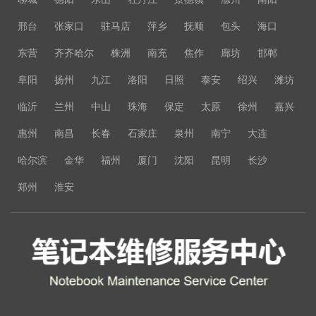
邢台
张家口
驻马店
萍乡
抚顺
包头
海口
东营
齐齐哈尔
株洲
南充
焦作
廊坊
邯郸
阜阳
扬州
九江
洛阳
日照
泰安
绍兴
潍坊
临沂
兰州
中山
珠海
保定
太原
徐州
嘉兴
惠州
南昌
长春
石家庄
泉州
南宁
大连
哈尔滨
金华
福州
厦门
沈阳
昆明
长沙
郑州
淮安