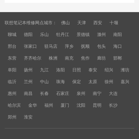
联想笔记本维修网点城市：
佛山
天津
西安
十堰
聊城
德阳
乐山
牡丹江
景德镇
滁州
南阳
邢台
张家口
驻马店
萍乡
抚顺
包头
海口
东营
齐齐哈尔
株洲
南充
焦作
廊坊
邯郸
阜阳
扬州
九江
洛阳
日照
泰安
绍兴
潍坊
临沂
兰州
中山
珠海
保定
太原
徐州
嘉兴
惠州
南昌
长春
石家庄
泉州
南宁
大连
哈尔滨
金华
福州
厦门
沈阳
昆明
长沙
郑州
淮安