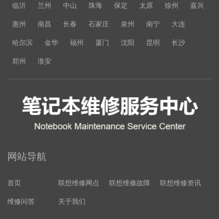
临沂
兰州
中山
珠海
保定
太原
徐州
嘉兴
惠州
南昌
长春
石家庄
泉州
南宁
大连
哈尔滨
金华
福州
厦门
沈阳
昆明
长沙
郑州
淮安
网站导航
首页
联想维修网点
联想维修故障
联想维修资讯
维修问答
关于我们