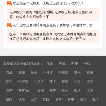
联想笔记本电脑充不上电怎么处理?已自动关机了
电源线没有插好;插排没有通电;电源线已坏;电脑主板出问
题。建议拿去售后检测一下...
在宁波联想售后维修网点更换了联想笔记本电池后，需要注意哪些事项?
提示：本网站电话可直接查询/预约笔记本维修网点和地址更
换联想笔记本电池后，建议在电池充满电后进行完全...
联想笔记本维修网点城市：
佛山
天津
西安
十堰
聊城
德阳
乐山
牡丹江
景德镇
滁州
南阳
邢台
张家口
驻马店
萍乡
抚顺
包头
海口
东营
齐齐哈尔
株洲
南充
焦作
廊坊
邯郸
阜阳
扬州
九江
洛阳
日照
泰安
绍兴
潍坊