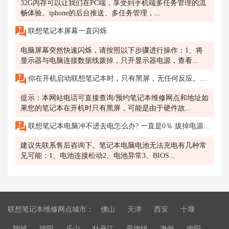
32G内存可以让我们在PC端，享受到手机端多任务管理的流
畅体验。iphone的后台推送、多任务管理，...
联想笔记本屏幕一直闪烁
电脑屏幕突然快速闪烁，请按照以下步骤进行操作：1、将
显示器与电脑连接数据线拨掉，只开显示器电源，查看...
你在开机启动联想笔记本时，只有黑屏，无任何反应。联想笔记本黑屏开不了机了。
提示：本网站电话可直接查询/预约笔记本维修网点和地址如
果您的笔记本在开机时只有黑屏，可能是由于硬件故...
联想笔记本电脑冲不进去电怎么办? 一直是0％ 拔掉电源线就自动关机 一直插着也不进电
建议先联系售后咨询下。笔记本电脑电池无法充电有几种常
见可能：1、电池连接松动2、电池异常3、BIOS...
联想笔记本维修网点城市：
佛山
天津
西安
十堰
聊城
德阳
乐山
牡丹江
景德镇
滁州
南阳