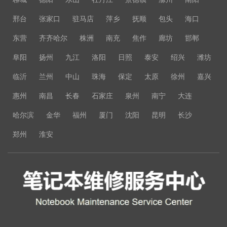
邢台
张家口
驻马店
萍乡
抚顺
包头
海口
东营
齐齐哈尔
株洲
南充
焦作
廊坊
邯郸
阜阳
扬州
九江
洛阳
日照
泰安
绍兴
潍坊
临沂
兰州
中山
珠海
保定
太原
徐州
嘉兴
惠州
南昌
长春
石家庄
泉州
南宁
大连
哈尔滨
金华
福州
厦门
沈阳
昆明
长沙
郑州
淮安