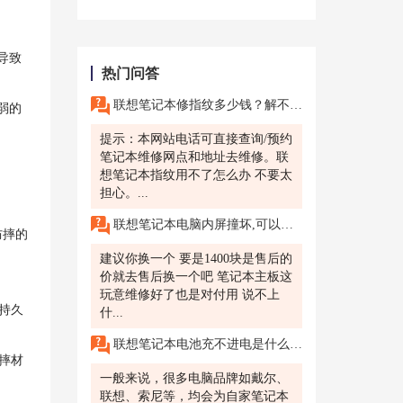
导致
热门问答
联想笔记本修指纹多少钱？解不开锁了是什么原因？苏州联想正版售后好吗？服务怎么样？
弱的
提示：本网站电话可直接查询/预约
笔记本维修网点和地址去维修。联
想笔记本指纹用不了怎么办 不要太
担心。...
。
联想笔记本电脑内屏撞坏,可以换好吗?价格好不好?
防摔的
建议你换一个 要是1400块是售后的
价就去售后换一个吧 笔记本主板这
玩意维修好了也是对付用 说不上
持久
什...
联想笔记本电池充不进电是什么故障
摔材
一般来说，很多电脑品牌如戴尔、
联想、索尼等，均会为自家笔记本