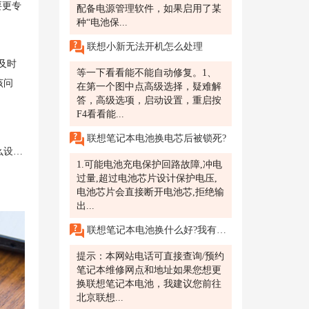
要更专
配备电源管理软件，如果启用了某
种“电池保...
联想小新无法开机怎么处理
及时
等一下看看能不能自动修复。1、
该问
在第一个图中点高级选择，疑难解
答，高级选项，启动设置，重启按
F4看看能...
联想笔记本电池换电芯后被锁死?
屏吗？
1.可能电池充电保护回路故障,冲电
过量,超过电池芯片设计保护电压,
电池芯片会直接断开电池芯,拒绝输
出...
联想笔记本电池换什么好?我有一台联想笔记本电脑，使用了几年后发现电池续航时间明显变短，想更换一个新的电池。请问北京联想售后维修服务网点有哪些可靠的电池推荐?
提示：本网站电话可直接查询/预约
笔记本维修网点和地址如果您想更
换联想笔记本电池，我建议您前往
北京联想...