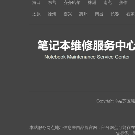
海口
东营
齐齐哈尔
株洲
南充
焦作
太原
徐州
嘉兴
惠州
南昌
长春
石家
Copyright ©姑苏区曦豪
本站服务网点地址信息来自品牌官网，部分网点可能存在
告标识，