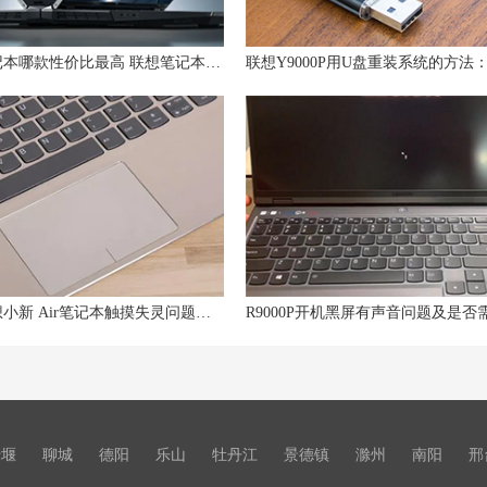
联想笔记本哪款性价比最高 联想笔记本电脑推荐性价比高2023
解决联想小新 Air笔记本触摸失灵问题的方法
十堰
聊城
德阳
乐山
牡丹江
景德镇
滁州
南阳
邢