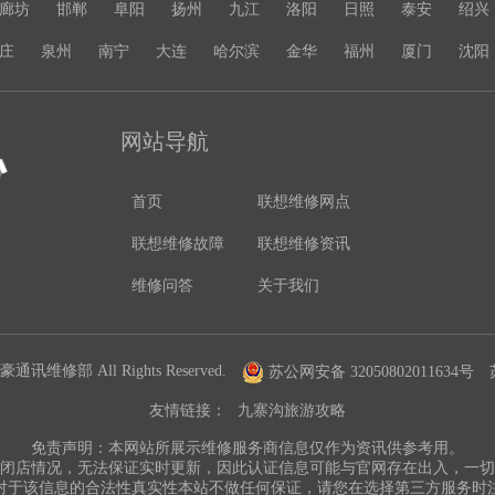
廊坊
邯郸
阜阳
扬州
九江
洛阳
日照
泰安
绍兴
庄
泉州
南宁
大连
哈尔滨
金华
福州
厦门
沈阳
网站导航
首页
联想维修网点
联想维修故障
联想维修资讯
维修问答
关于我们
通讯维修部 All Rights Reserved.
苏公网安备 32050802011634号
友情链接：
九寨沟旅游攻略
免责声明：本网站所展示维修服务商信息仅作为资讯供参考用。
闭店情况，无法保证实时更新，因此认证信息可能与官网存在出入，一
对于该信息的合法性真实性本站不做任何保证，请您在选择第三方服务时