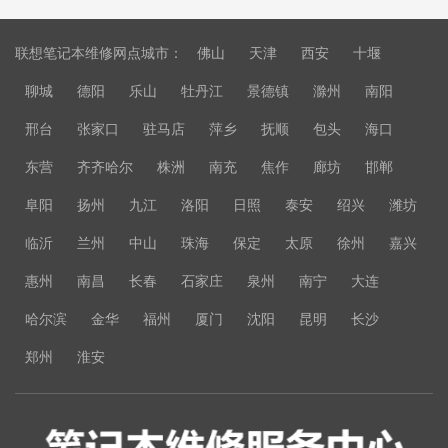
联想笔记本维修网点城市：
佛山
天津
西安
十堰
聊城
德阳
乐山
牡丹江
景德镇
滁州
南阳
邢台
张家口
驻马店
萍乡
抚顺
包头
海口
东营
齐齐哈尔
株洲
南充
焦作
廊坊
邯郸
阜阳
扬州
九江
洛阳
日照
泰安
绍兴
潍坊
临沂
兰州
中山
珠海
保定
太原
徐州
嘉兴
惠州
南昌
长春
石家庄
泉州
南宁
大连
哈尔滨
金华
福州
厦门
沈阳
昆明
长沙
郑州
淮安