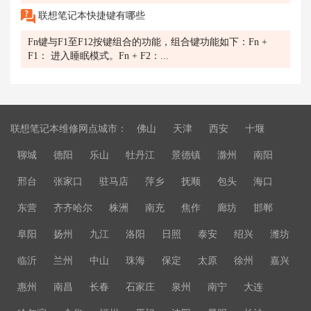
联想笔记本快捷键有哪些
Fn键与F1至F12按键组合的功能，组合键功能如下：Fn +
F1： 进入睡眠模式。Fn + F2：...
联想笔记本维修网点城市：
佛山
天津
西安
十堰
聊城
德阳
乐山
牡丹江
景德镇
滁州
南阳
邢台
张家口
驻马店
萍乡
抚顺
包头
海口
东营
齐齐哈尔
株洲
南充
焦作
廊坊
邯郸
阜阳
扬州
九江
洛阳
日照
泰安
绍兴
潍坊
临沂
兰州
中山
珠海
保定
太原
徐州
嘉兴
惠州
南昌
长春
石家庄
泉州
南宁
大连